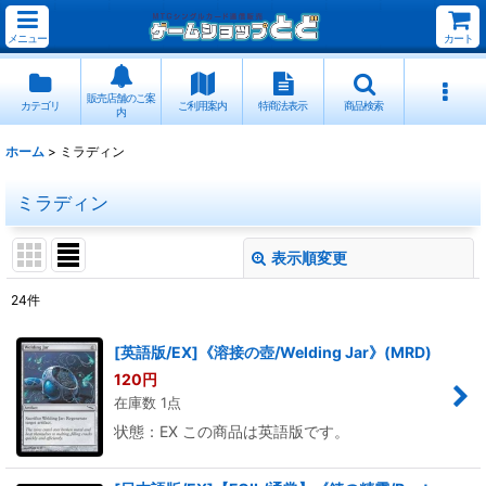
メニュー
カート
販売店舗のご案
カテゴリ
ご利用案内
特商法表示
商品検索
内
ホーム
>
ミラディン
ミラディン
表示順変更
閉じる
24
件
表示数
:
[英語版/EX]《溶接の壺/Welding Jar》(MRD)
120
円
並び順
:
在庫数 1点
状態：EX この商品は英語版です。
絞り込む