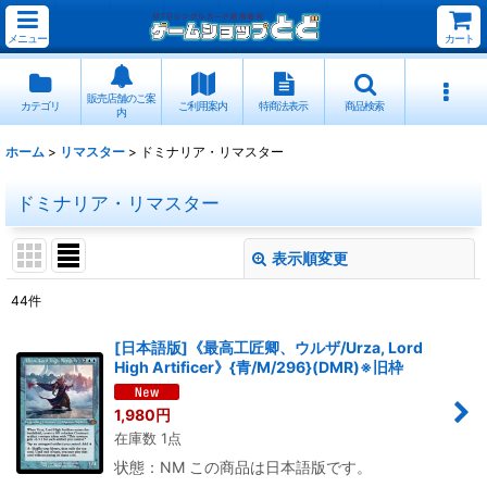
メニュー
カート
販売店舗のご案
カテゴリ
ご利用案内
特商法表示
商品検索
内
ホーム
>
リマスター
>
ドミナリア・リマスター
ドミナリア・リマスター
表示順変更
閉じる
44
件
表示数
:
[日本語版]《最高工匠卿、ウルザ/Urza, Lord
High Artificer》{青/M/296}(DMR)※旧枠
並び順
:
1,980
円
在庫数 1点
絞り込む
状態：NM この商品は日本語版です。