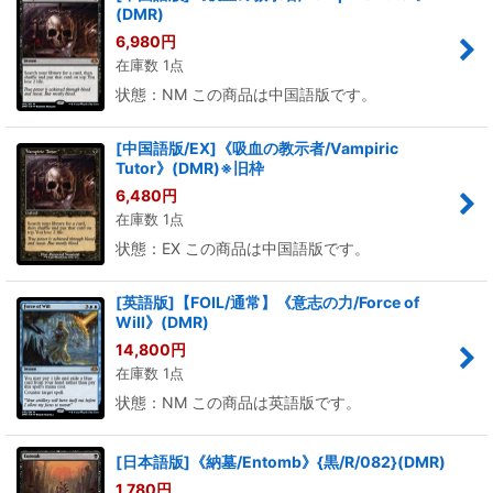
(DMR)
6,980
円
在庫数 1点
状態：NM この商品は中国語版です。
[中国語版/EX]《吸血の教示者/Vampiric
Tutor》(DMR)※旧枠
6,480
円
在庫数 1点
状態：EX この商品は中国語版です。
[英語版]【FOIL/通常】《意志の力/Force of
Will》(DMR)
14,800
円
在庫数 1点
状態：NM この商品は英語版です。
[日本語版]《納墓/Entomb》{黒/R/082}(DMR)
1,780
円