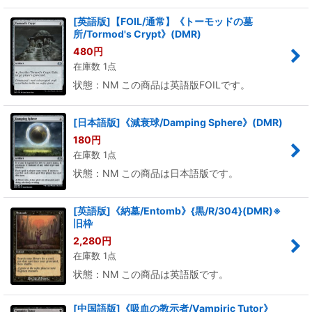
[英語版]【FOIL/通常】《トーモッドの墓
所/Tormod's Crypt》(DMR)
480
円
在庫数 1点
状態：NM この商品は英語版FOILです。
[日本語版]《減衰球/Damping Sphere》(DMR)
180
円
在庫数 1点
状態：NM この商品は日本語版です。
[英語版]《納墓/Entomb》{黒/R/304}(DMR)※
旧枠
2,280
円
在庫数 1点
状態：NM この商品は英語版です。
[中国語版]《吸血の教示者/Vampiric Tutor》