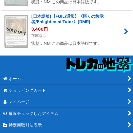
状態：NM この商品は日本語版です。
[日本語版]【FOIL/通常】《悟りの教示
者/Enlightened Tutor》(DMR)
3,480
円
在庫なし
状態：NM この商品は日本語版です。
ホーム
ショッピングカート
マイページ
最近チェックしたアイテム
特定商取引法表示