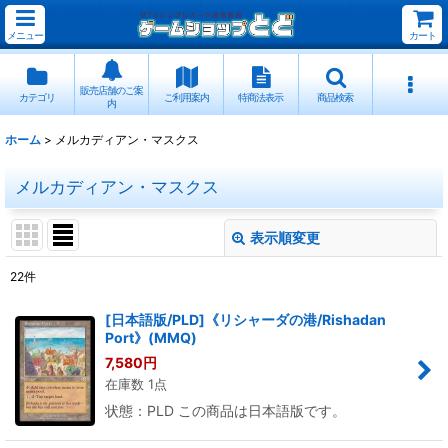
メニュー
カート
販売店舗のご案
カテゴリ
ご利用案内
特商法表示
商品検索
内
ホーム
>
メルカディアン・マスクス
メルカディアン・マスクス
表示順変更
閉じる
22
件
表示数
:
[日本語版/PLD]《リシャーダの港/Rishadan
Port》(MMQ)
並び順
:
7,580
円
在庫数 1点
絞り込む
状態：PLD この商品は日本語版です。