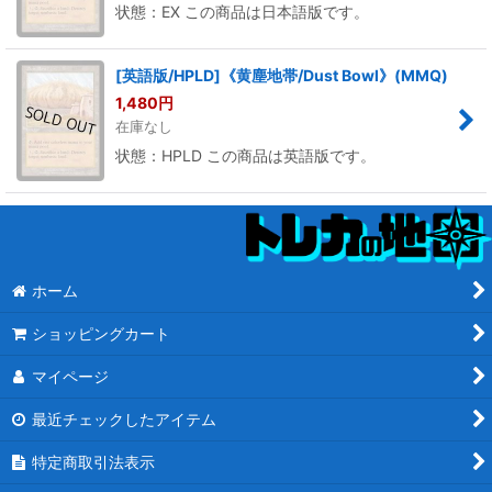
状態：EX この商品は日本語版です。
[英語版/HPLD]《黄塵地帯/Dust Bowl》(MMQ)
1,480
円
在庫なし
状態：HPLD この商品は英語版です。
ホーム
ショッピングカート
マイページ
最近チェックしたアイテム
特定商取引法表示