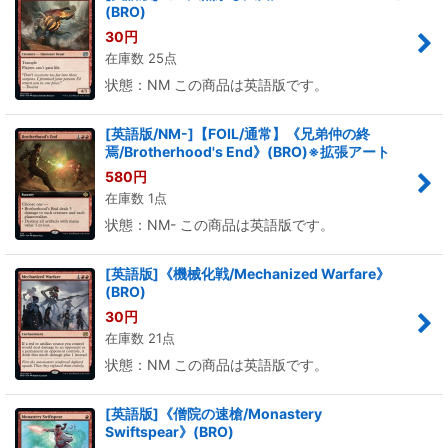
(BRO)
30
円
在庫数 25点
状態：NM この商品は英語版です。
[英語版/NM-]【FOIL/通常】《兄弟仲の終
焉/Brotherhood's End》(BRO)※拡張アート
580
円
在庫数 1点
状態：NM- この商品は英語版です。
[英語版]《機械化戦/Mechanized Warfare》
(BRO)
30
円
在庫数 21点
状態：NM この商品は英語版です。
[英語版]《僧院の速槍/Monastery
Swiftspear》(BRO)