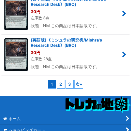
Research Desk》(BRO)
30
円
在庫数 8点
状態：NM この商品は日本語版です。
[英語版]《ミシュラの研究机/Mishra's
Research Desk》(BRO)
30
円
在庫数 28点
状態：NM この商品は日本語版です。
1
2
3
次
»
ホーム
ショッピングカート