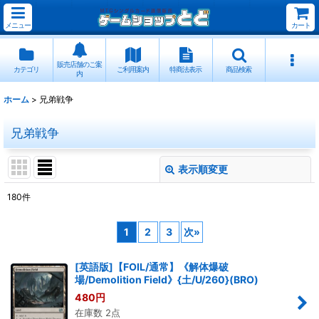
メニュー
カート
販売店舗のご案
カテゴリ
ご利用案内
特商法表示
商品検索
内
ホーム
>
兄弟戦争
兄弟戦争
表示順変更
閉じる
180
件
表示数
:
1
2
3
次
»
並び順
:
[英語版]【FOIL/通常】《解体爆破
場/Demolition Field》{土/U/260}(BRO)
絞り込む
480
円
在庫数 2点