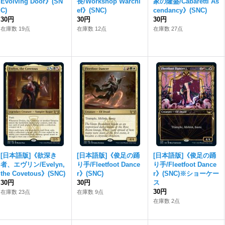
Evolving Door》(SN
長/Workshop Warchi
家の隆盛/Cabaretti As
C)
ef》(SNC)
cendancy》(SNC)
30円
30円
30円
在庫数 19点
在庫数 12点
在庫数 27点
[日本語版]《欲深き
[日本語版]《俊足の踊
[日本語版]《俊足の踊
者、エヴリン/Evelyn,
り手/Fleetfoot Dance
り手/Fleetfoot Dance
the Covetous》(SNC)
r》(SNC)
r》(SNC)※ショーケー
30円
30円
ス
30円
在庫数 23点
在庫数 9点
在庫数 2点