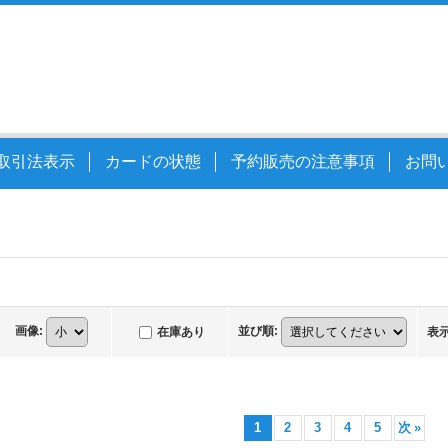
取引法表示
カードの状態
予約販売の注意事項
お問
画像
:
並び順
:
在庫あり
表
1
2
3
4
5
次
»