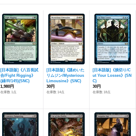
[日本語版]《八百長試
[日本語版]《謎めいた
[日本語版]《損切り/C
合/Fight Rigging》
リムジン/Mysterious
ut Your Losses》(SN
{緑/R/145}(SNC)
Limousine》(SNC)
C)
1,980円
30円
30円
在庫数 1点
在庫数 14点
在庫数 18点