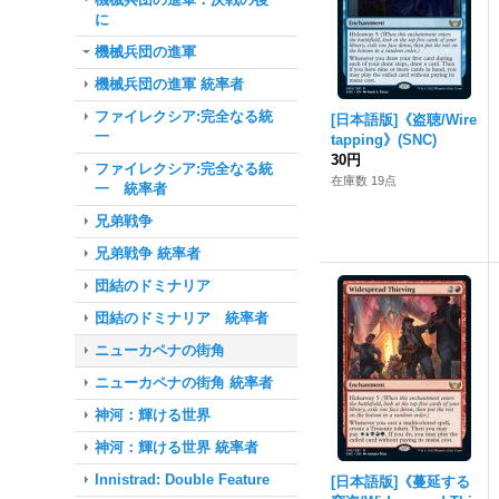
に
機械兵団の進軍
機械兵団の進軍 統率者
ファイレクシア:完全なる統
[日本語版]《盗聴/Wire
一
tapping》(SNC)
30円
ファイレクシア:完全なる統
在庫数 19点
一 統率者
兄弟戦争
兄弟戦争 統率者
団結のドミナリア
団結のドミナリア 統率者
ニューカペナの街角
ニューカペナの街角 統率者
神河：輝ける世界
神河：輝ける世界 統率者
Innistrad: Double Feature
[日本語版]《蔓延する