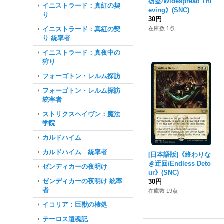
窃盗/Widespread Thi
イニストラード：真紅の契
eving》(SNC)
り
30円
イニストラード：真紅の契
在庫数 1点
り 統率者
イニストラード：真夜中の
狩り
フォーゴトン・レルム探訪
フォーゴトン・レルム探訪
統率者
ストリクスヘイヴン：魔法
学院
カルドハイム
カルドハイム 統率者
[日本語版]《終わりな
き迂回/Endless Deto
ゼンディカーの夜明け
ur》(SNC)
ゼンディカーの夜明け 統率
30円
者
在庫数 19点
イコリア：巨獣の棲処
テーロス還魂記