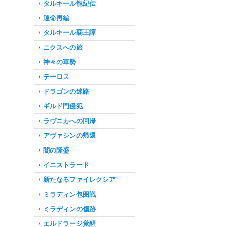
タルキール龍紀伝
運命再編
タルキール覇王譚
ニクスへの旅
神々の軍勢
テーロス
ドラゴンの迷路
ギルド門侵犯
ラヴニカへの回帰
アヴァシンの帰還
闇の隆盛
イニストラード
新たなるファイレクシア
ミラディン包囲戦
ミラディンの傷跡
エルドラージ覚醒