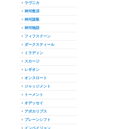
ラヴニカ
神河救済
神河謀叛
神河物語
フィフスドーン
ダークスティール
ミラディン
スカージ
レギオン
オンスロート
ジャッジメント
トーメント
オデッセイ
アポカリプス
プレーンシフト
インベイジョン