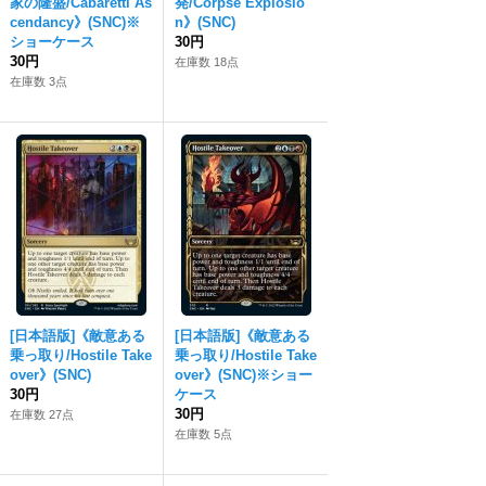
家の隆盛/Cabaretti As
発/Corpse Explosio
cendancy》(SNC)※
n》(SNC)
ショーケース
30円
30円
在庫数 18点
在庫数 3点
[日本語版]《敵意ある
[日本語版]《敵意ある
乗っ取り/Hostile Take
乗っ取り/Hostile Take
over》(SNC)
over》(SNC)※ショー
30円
ケース
30円
在庫数 27点
在庫数 5点