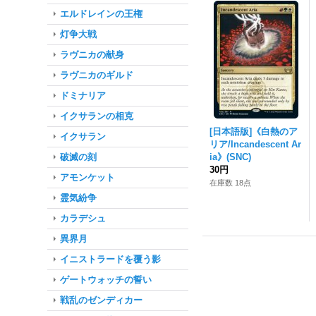
エルドレインの王権
灯争大戦
ラヴニカの献身
ラヴニカのギルド
ドミナリア
イクサランの相克
[日本語版]《白熱のア
イクサラン
リア/Incandescent Ar
破滅の刻
ia》(SNC)
30円
アモンケット
在庫数 18点
霊気紛争
カラデシュ
異界月
イニストラードを覆う影
ゲートウォッチの誓い
戦乱のゼンディカー