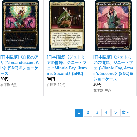
[日本語版]《白熱のア
[日本語版]《ジェトミ
[日本語版]《ジェトミ
リア/Incandescent Ar
アの情婦、ジニー・フ
アの情婦、ジニー・フ
ia》(SNC)※ショーケ
ェイ/Jinnie Fay, Jetm
ェイ/Jinnie Fay, Jetm
ース
ir's Second》(SNC)
ir's Second》(SNC)※
30円
30円
ショーケース
30円
在庫数 6点
在庫数 12点
在庫数 18点
1
2
3
4
5
次
»