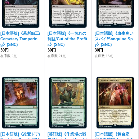
[日本語版]《墓所細工/
[日本語版]《一切れの
[日本語版]《血生臭い
Cemetery Tamperin
利益/Cut of the Profit
スパイ/Sanguine Sp
g》(SNC)
s》(SNC)
y》(SNC)
30円
30円
30円
在庫数 2点
在庫数 21点
在庫数 15点
[日本語版]《改変ドア/
[英語版]《作業場の戦
[日本語版]《舞台座一