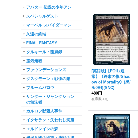
アバター 伝説の少年アン
スペシャルゲスト
マーベル スパイダーマン
久遠の終端
FINAL FANTASY
タルキール：龍嵐録
霊気走破
ファウンデーションズ
[英語版]【FOIL/通
常】《終末の影/Shad
ダスクモーン：戦慄の館
ow of Mortality》{黒/
ブルームバロウ
R/094}(SNC)
480円
サンダー・ジャンクション
在庫数 4点
の無法者
カルロフ邸殺人事件
イクサラン：失われし洞窟
エルドレインの森
機械兵団の進軍：決戦の後