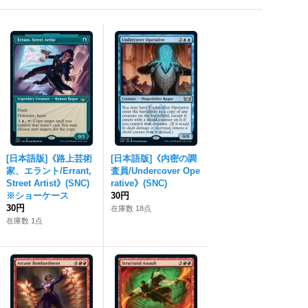
[日本語版]《路上芸術
[日本語版]《内密の調
家、エラント/Errant,
査員/Undercover Ope
Street Artist》(SNC)
rative》(SNC)
※ショーケース
30円
30円
在庫数 18点
在庫数 1点