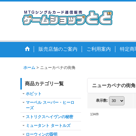
販売店舗のご案内
ご利用案内
特定商
ホーム
>
ニューカペナの街角
商品カテゴリ一覧
ニューカペナの街角
ホビット
表示数
:
マーベル スーパー・ヒーロ
ーズ
134
件
ストリクスヘイヴンの秘密
ミュータント タートルズ
ローウィンの昏明