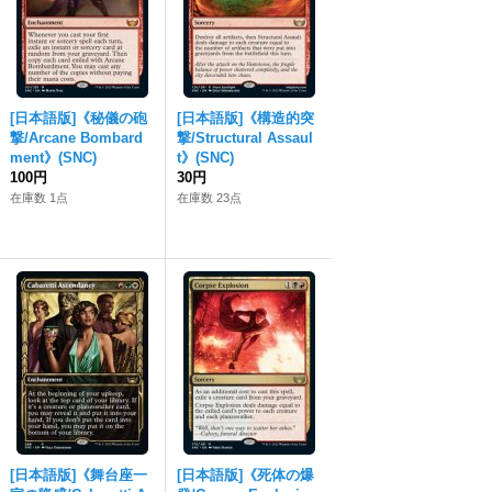
[日本語版]《秘儀の砲
[日本語版]《構造的突
撃/Arcane Bombard
撃/Structural Assaul
ment》(SNC)
t》(SNC)
100円
30円
在庫数 1点
在庫数 23点
[日本語版]《舞台座一
[日本語版]《死体の爆