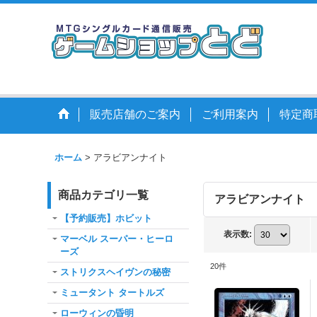
販売店舗のご案内
ご利用案内
特定商
ホーム
>
アラビアンナイト
商品カテゴリ一覧
アラビアンナイト
【予約販売】ホビット
表示数
:
マーベル スーパー・ヒーロ
ーズ
20
件
ストリクスヘイヴンの秘密
ミュータント タートルズ
ローウィンの昏明