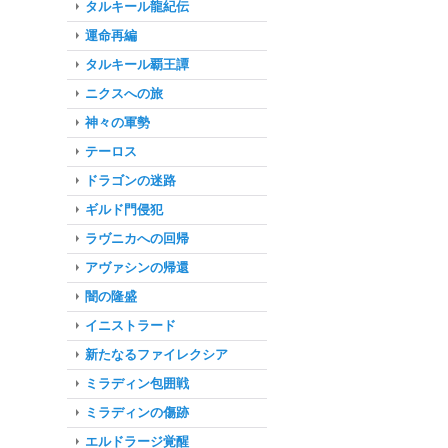
タルキール龍紀伝
運命再編
タルキール覇王譚
ニクスへの旅
神々の軍勢
テーロス
ドラゴンの迷路
ギルド門侵犯
ラヴニカへの回帰
アヴァシンの帰還
闇の隆盛
イニストラード
新たなるファイレクシア
ミラディン包囲戦
ミラディンの傷跡
エルドラージ覚醒