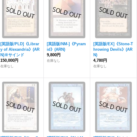
[英語版/PLD]《Librar
[英語版/NM-]《Pyram
[英語版/EX]《Stone-T
y of Alexandria》(AR
id》(ARN)
hrowing Devils》(AR
N)※サインド
9,800円
N)
150,000円
4,780円
在庫なし
在庫なし
在庫なし