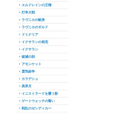
エルドレインの王権
灯争大戦
ラヴニカの献身
ラヴニカのギルド
ドミナリア
イクサランの相克
イクサラン
破滅の刻
アモンケット
霊気紛争
カラデシュ
異界月
イニストラードを覆う影
ゲートウォッチの誓い
戦乱のゼンディカー