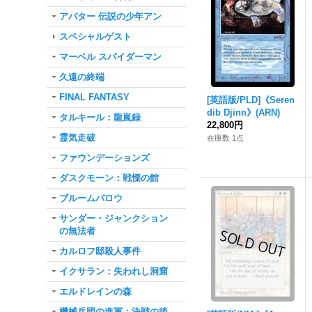
アバター 伝説の少年アン
スペシャルゲスト
マーベル スパイダーマン
久遠の終端
FINAL FANTASY
[英語版/PLD]《Seren
dib Djinn》(ARN)
タルキール：龍嵐録
22,800円
霊気走破
在庫数 1点
ファウンデーションズ
ダスクモーン：戦慄の館
ブルームバロウ
サンダー・ジャンクション
の無法者
カルロフ邸殺人事件
イクサラン：失われし洞窟
エルドレインの森
機械兵団の進軍：決戦の後