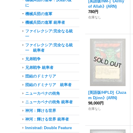
[英語版/NM-]《Army
に
of Allah》(ARN)
780円
機械兵団の進軍
在庫なし
機械兵団の進軍 統率者
ファイレクシア:完全なる統
一
ファイレクシア:完全なる統
一 統率者
兄弟戦争
兄弟戦争 統率者
団結のドミナリア
団結のドミナリア 統率者
[英語版/HPLD]《Juza
ニューカペナの街角
m Djinn》(ARN)
ニューカペナの街角 統率者
98,000円
在庫なし
神河：輝ける世界
神河：輝ける世界 統率者
Innistrad: Double Feature