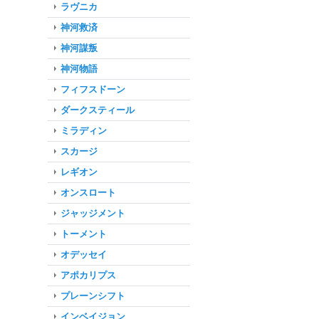
ラヴニカ
神河救済
神河謀叛
神河物語
フィフスドーン
ダークスティール
ミラディン
スカージ
レギオン
オンスロート
ジャッジメント
トーメント
オデッセイ
アポカリプス
プレーンシフト
インベイジョン