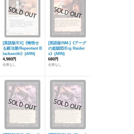
[英語版/EX]《悔悟せ
[英語版/NM-]《アーグ
る鍛冶屋/Repentant B
の盗賊団/Erg Raider
lacksmith》(ARN)
s》(ARN)
4,980円
680円
在庫なし
在庫なし