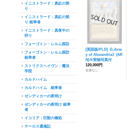
イニストラード：真紅の契
り
イニストラード：真紅の契
り 統率者
イニストラード：真夜中の
狩り
フォーゴトン・レルム探訪
[英語版/PLD]《Librar
フォーゴトン・レルム探訪
y of Alexandria》(AR
統率者
N)※実物写真付
120,000円
ストリクスヘイヴン：魔法
在庫なし
学院
カルドハイム
カルドハイム 統率者
ゼンディカーの夜明け
ゼンディカーの夜明け 統率
者
イコリア：巨獣の棲処
テーロス還魂記