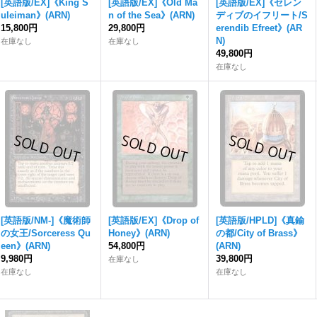
[英語版/EX]《King S
[英語版/EX]《Old Ma
[英語版/EX]《セレン
uleiman》(ARN)
n of the Sea》(ARN)
ディブのイフリート/S
15,800円
29,800円
erendib Efreet》(AR
N)
在庫なし
在庫なし
49,800円
在庫なし
[英語版/NM-]《魔術師
[英語版/EX]《Drop of
[英語版/HPLD]《真鍮
の女王/Sorceress Qu
Honey》(ARN)
の都/City of Brass》
een》(ARN)
54,800円
(ARN)
9,980円
39,800円
在庫なし
在庫なし
在庫なし