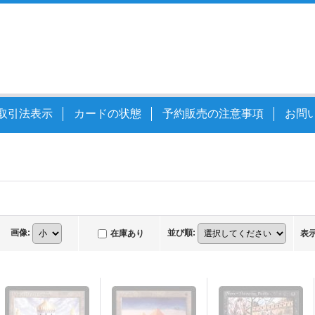
取引法表示
カードの状態
予約販売の注意事項
お問
画像
:
並び順
:
在庫あり
表