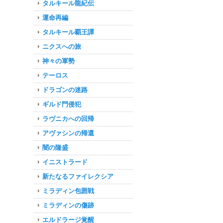
タルキール龍紀伝
運命再編
タルキール覇王譚
ニクスへの旅
神々の軍勢
テーロス
ドラゴンの迷路
ギルド門侵犯
ラヴニカへの回帰
アヴァシンの帰還
闇の隆盛
イニストラード
新たなるファイレクシア
ミラディン包囲戦
ミラディンの傷跡
エルドラージ覚醒