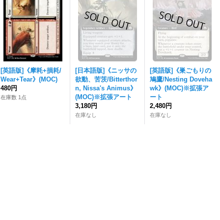
[英語版]《摩耗+損耗/
[日本語版]《ニッサの
[英語版]《巣ごもりの
Wear+Tear》(MOC)
欲動、苦茨/Bitterthor
鳩鷹/Nesting Doveha
480円
n, Nissa's Animus》
wk》(MOC)※拡張ア
(MOC)※拡張アート
ート
在庫数 1点
3,180円
2,480円
在庫なし
在庫なし