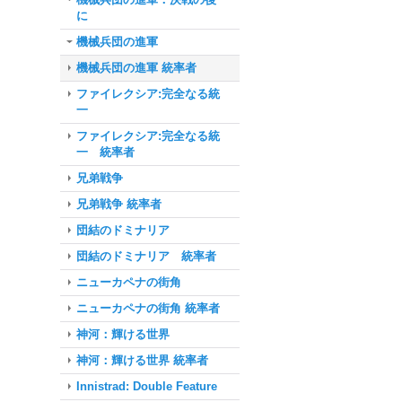
に
機械兵団の進軍
機械兵団の進軍 統率者
ファイレクシア:完全なる統
一
ファイレクシア:完全なる統
一 統率者
兄弟戦争
兄弟戦争 統率者
団結のドミナリア
団結のドミナリア 統率者
ニューカペナの街角
ニューカペナの街角 統率者
神河：輝ける世界
神河：輝ける世界 統率者
Innistrad: Double Feature