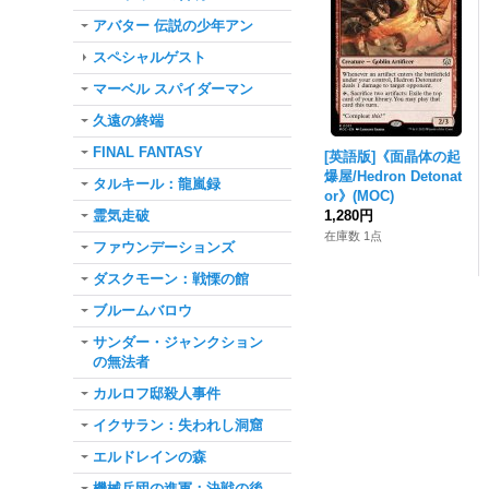
アバター 伝説の少年アン
スペシャルゲスト
マーベル スパイダーマン
久遠の終端
FINAL FANTASY
[英語版]《面晶体の起
爆屋/Hedron Detonat
タルキール：龍嵐録
or》(MOC)
霊気走破
1,280円
在庫数 1点
ファウンデーションズ
ダスクモーン：戦慄の館
ブルームバロウ
サンダー・ジャンクション
の無法者
カルロフ邸殺人事件
イクサラン：失われし洞窟
エルドレインの森
機械兵団の進軍：決戦の後