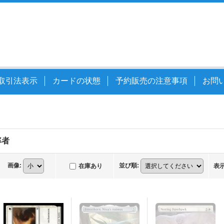
取引法表示
カードの状態
予約販売の注意事項
お問
率者
画像
:
並び順
:
在庫あり
表