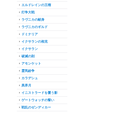
エルドレインの王権
灯争大戦
ラヴニカの献身
ラヴニカのギルド
ドミナリア
イクサランの相克
イクサラン
破滅の刻
アモンケット
霊気紛争
カラデシュ
異界月
イニストラードを覆う影
ゲートウォッチの誓い
戦乱のゼンディカー