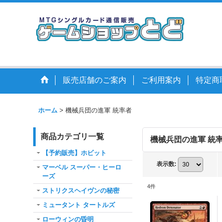
販売店舗のご案内
ご利用案内
特定商
ホーム
>
機械兵団の進軍 統率者
商品カテゴリ一覧
機械兵団の進軍 統
【予約販売】ホビット
表示数
:
マーベル スーパー・ヒーロ
ーズ
4
件
ストリクスヘイヴンの秘密
ミュータント タートルズ
ローウィンの昏明