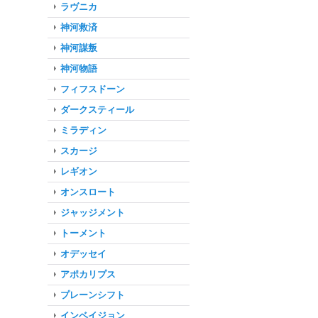
ラヴニカ
神河救済
神河謀叛
神河物語
フィフスドーン
ダークスティール
ミラディン
スカージ
レギオン
オンスロート
ジャッジメント
トーメント
オデッセイ
アポカリプス
プレーンシフト
インベイジョン