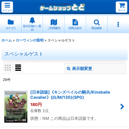
メニュー
カート
販売店舗のご案
カテゴリ
ご利用案内
特商法表示
商品検索
内
ホーム
>
ローウィンの昏明
>
スペシャルゲスト
スペシャルゲスト
表示順変更
閉じる
29
件
表示数
:
[日本語版]《キンズベイルの騎兵/Kinsbaile
Cavalier》{白/M/130}(SPG)
並び順
:
180
円
在庫数 2点
絞り込む
状態：NM この商品は日本語版です。