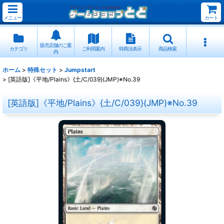
メニュー
カート
販売店舗のご案
カテゴリ
ご利用案内
特商法表示
商品検索
内
ホーム
>
特殊セット
>
Jumpstart
>
[英語版]《平地/Plains》{土/C/039}(JMP)※No.39
[英語版]《平地/Plains》{土/C/039}(JMP)※No.39