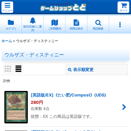
メニュー
カート
販売店舗のご案
カテゴリ
ご利用案内
特商法表示
商品検索
内
ホーム
>
ウルザズ・ディスティニー
ウルザズ・ディスティニー
表示順変更
閉じる
21
件
表示数
:
[英語版/EX]《たい肥/Compost》(UDS)
280
円
並び順
:
在庫数 4点
状態：EX この商品は英語版です。
絞り込む