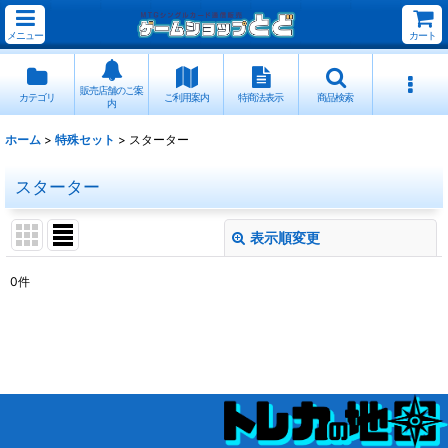
メニュー
カート
販売店舗のご案
カテゴリ
ご利用案内
特商法表示
商品検索
内
ホーム
>
特殊セット
>
スターター
スターター
表示順変更
閉じる
0
件
表示数
:
並び順
:
絞り込む