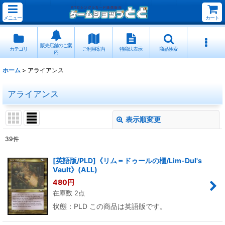
メニュー
カート
販売店舗のご案
カテゴリ
ご利用案内
特商法表示
商品検索
内
ホーム
>
アライアンス
アライアンス
表示順変更
閉じる
39
件
表示数
:
[英語版/PLD]《リム＝ドゥールの櫃/Lim-Dul's
Vault》(ALL)
並び順
:
480
円
在庫数 2点
絞り込む
状態：PLD この商品は英語版です。