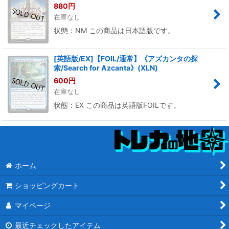
880
円
在庫なし
状態：NM この商品は日本語版です。
[英語版/EX]【FOIL/通常】《アズカンタの探
索/Search for Azcanta》(XLN)
600
円
在庫なし
状態：EX この商品は英語版FOILです。
ホーム
ショッピングカート
マイページ
最近チェックしたアイテム