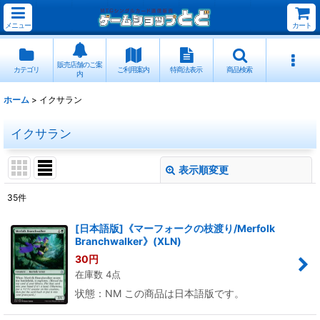
メニュー
カート
販売店舗のご案
カテゴリ
ご利用案内
特商法表示
商品検索
内
ホーム
>
イクサラン
イクサラン
表示順変更
閉じる
35
件
表示数
:
[日本語版]《マーフォークの枝渡り/Merfolk
Branchwalker》(XLN)
並び順
:
30
円
在庫数 4点
絞り込む
状態：NM この商品は日本語版です。