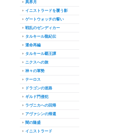
異界月
イニストラードを覆う影
ゲートウォッチの誓い
戦乱のゼンディカー
タルキール龍紀伝
運命再編
タルキール覇王譚
ニクスへの旅
神々の軍勢
テーロス
ドラゴンの迷路
ギルド門侵犯
ラヴニカへの回帰
アヴァシンの帰還
闇の隆盛
イニストラード