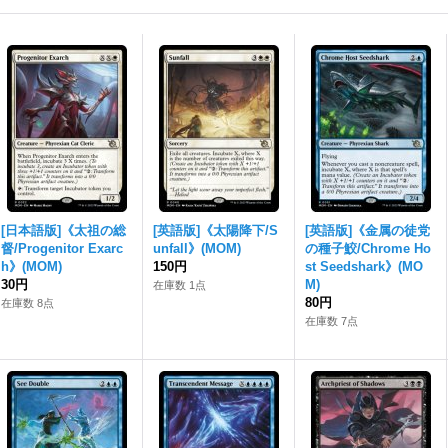
[日本語版]《太祖の総
[英語版]《太陽降下/S
[英語版]《金属の徒党
督/Progenitor Exarc
unfall》(MOM)
の種子鮫/Chrome Ho
h》(MOM)
150円
st Seedshark》(MO
30円
M)
在庫数 1点
80円
在庫数 8点
在庫数 7点