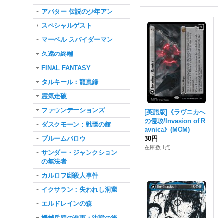
アバター 伝説の少年アン
スペシャルゲスト
マーベル スパイダーマン
久遠の終端
FINAL FANTASY
タルキール：龍嵐録
霊気走破
ファウンデーションズ
[英語版]《ラヴニカへ
の侵攻/Invasion of R
ダスクモーン：戦慄の館
avnica》(MOM)
ブルームバロウ
30円
在庫数 1点
サンダー・ジャンクション
の無法者
カルロフ邸殺人事件
イクサラン：失われし洞窟
エルドレインの森
機械兵団の進軍：決戦の後