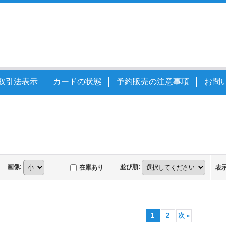
取引法表示
カードの状態
予約販売の注意事項
お問
画像
:
並び順
:
在庫あり
表
1
2
次
»