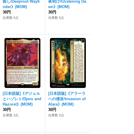
探し/Deeproot Wayfi
夜明け/Glistening Da
nder》(MOM)
wn》(MOM)
30円
30円
在庫数 5点
在庫数 6点
[日本語版]《デジェル
[日本語版]《アラーラ
とハゾレト/Djeru and
への侵攻/Invasion of
Hazoret》(MOM)
Alara》(MOM)
30円
30円
在庫数 3点
在庫数 5点