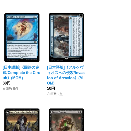
[日本語版]《回路の完
[日本語版]《アルケヴ
成/Complete the Circ
ィオスへの侵攻/Invas
uit》(MOM)
ion of Arcavios》(M
30円
OM)
50円
在庫数 5点
在庫数 2点