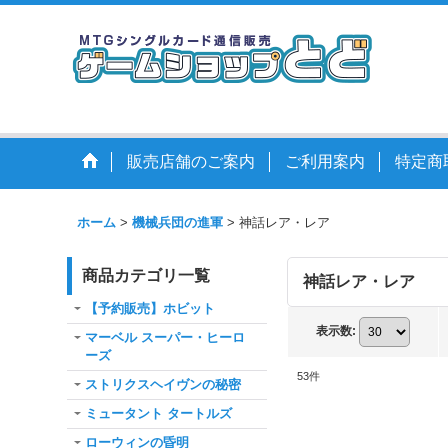
販売店舗のご案内
ご利用案内
特定商
ホーム
>
機械兵団の進軍
>
神話レア・レア
商品カテゴリ一覧
神話レア・レア
【予約販売】ホビット
表示数
:
マーベル スーパー・ヒーロ
ーズ
53
件
ストリクスヘイヴンの秘密
ミュータント タートルズ
ローウィンの昏明