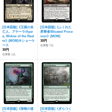
[日本語版]《王国の未
[日本語版]《ふくれた
亡人、アヤーラ/Ayar
昇華者/Bloated Proce
a, Widow of the Real
ssor》(MOM)
m》(MOM)※ショーケ
30円
ース
在庫数 7点
30円
在庫数 1点
[日本語版]《深根の道
[日本語版]《ぎらつく