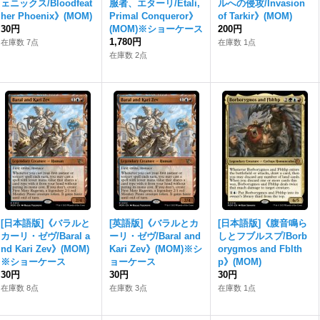
ェニックス/Bloodfeat
服者、エターリ/Etali,
ルへの侵攻/Invasion
her Phoenix》(MOM)
Primal Conqueror》
of Tarkir》(MOM)
30円
(MOM)※ショーケース
200円
1,780円
在庫数 7点
在庫数 1点
在庫数 2点
[日本語版]《バラルと
[英語版]《バラルとカ
[日本語版]《腹音鳴ら
カーリ・ゼヴ/Baral a
ーリ・ゼヴ/Baral and
しとフブルスプ/Borb
nd Kari Zev》(MOM)
Kari Zev》(MOM)※シ
orygmos and Fblth
※ショーケース
ョーケース
p》(MOM)
30円
30円
30円
在庫数 8点
在庫数 3点
在庫数 1点