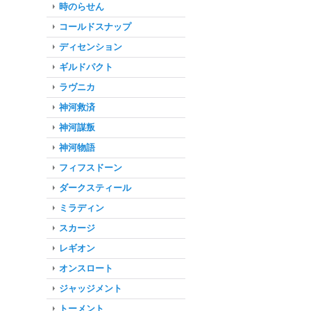
時のらせん
コールドスナップ
ディセンション
ギルドパクト
ラヴニカ
神河救済
神河謀叛
神河物語
フィフスドーン
ダークスティール
ミラディン
スカージ
レギオン
オンスロート
ジャッジメント
トーメント