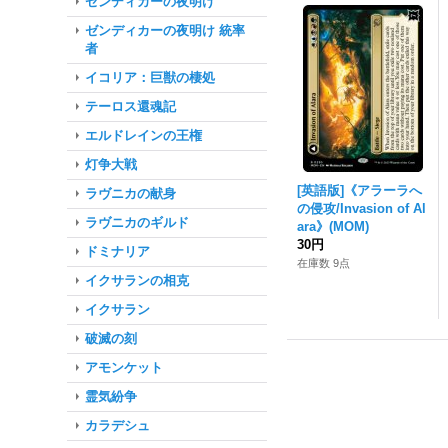
ゼンディカーの夜明け
ゼンディカーの夜明け 統率
者
イコリア：巨獣の棲処
テーロス還魂記
エルドレインの王権
灯争大戦
[英語版]《アラーラへ
ラヴニカの献身
の侵攻/Invasion of Al
ラヴニカのギルド
ara》(MOM)
30円
ドミナリア
在庫数 9点
イクサランの相克
イクサラン
破滅の刻
アモンケット
霊気紛争
カラデシュ