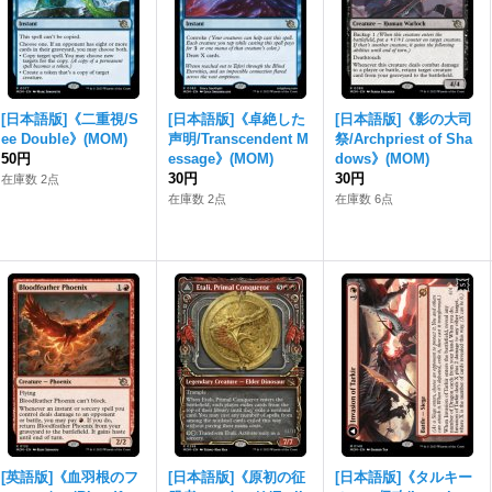
[日本語版]《二重視/S
[日本語版]《卓絶した
[日本語版]《影の大司
ee Double》(MOM)
声明/Transcendent M
祭/Archpriest of Sha
50円
essage》(MOM)
dows》(MOM)
30円
30円
在庫数 2点
在庫数 2点
在庫数 6点
[英語版]《血羽根のフ
[日本語版]《原初の征
[日本語版]《タルキー