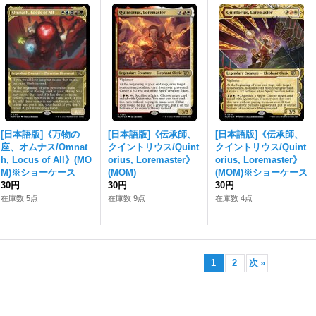
[日本語版]《万物の
[日本語版]《伝承師、
[日本語版]《伝承師、
座、オムナス/Omnat
クイントリウス/Quint
クイントリウス/Quint
h, Locus of All》(MO
orius, Loremaster》
orius, Loremaster》
M)※ショーケース
(MOM)
(MOM)※ショーケース
30円
30円
30円
在庫数 5点
在庫数 9点
在庫数 4点
1
2
次
»