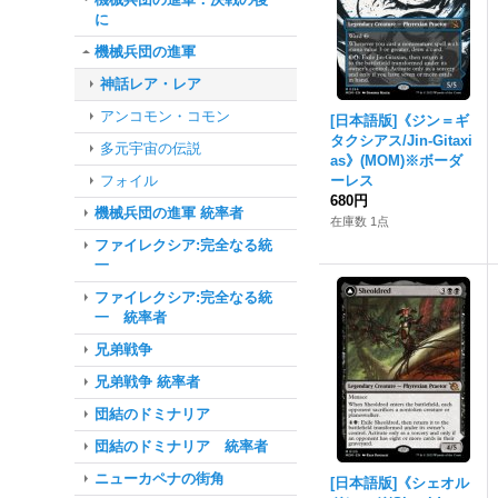
に
機械兵団の進軍
神話レア・レア
アンコモン・コモン
[日本語版]《ジン＝ギ
タクシアス/Jin-Gitaxi
多元宇宙の伝説
as》(MOM)※ボーダ
フォイル
ーレス
680円
機械兵団の進軍 統率者
在庫数 1点
ファイレクシア:完全なる統
一
ファイレクシア:完全なる統
一 統率者
兄弟戦争
兄弟戦争 統率者
団結のドミナリア
団結のドミナリア 統率者
ニューカペナの街角
[日本語版]《シェオル