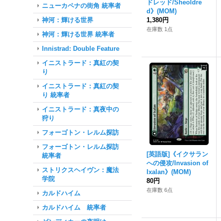
ドレッド/Sheoldre
ニューカペナの街角 統率者
d》(MOM)
神河：輝ける世界
1,380円
在庫数 1点
神河：輝ける世界 統率者
Innistrad: Double Feature
イニストラード：真紅の契
り
イニストラード：真紅の契
り 統率者
イニストラード：真夜中の
狩り
フォーゴトン・レルム探訪
フォーゴトン・レルム探訪
[英語版]《イクサラン
統率者
への侵攻/Invasion of
ストリクスヘイヴン：魔法
Ixalan》(MOM)
学院
80円
在庫数 6点
カルドハイム
カルドハイム 統率者