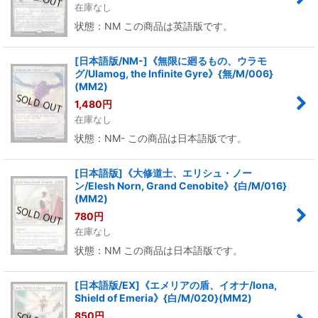
在庫なし
状態：NM この商品は英語版です。
[日本語版/NM-]《無限に廻るもの、ウラモ
グ/Ulamog, the Infinite Gyre》{無/M/006}
(MM2)
1,480
円
在庫なし
状態：NM- この商品は日本語版です。
[日本語版]《大修道士、エリシュ・ノー
ン/Elesh Norn, Grand Cenobite》{白/M/016}
(MM2)
780
円
在庫なし
状態：NM この商品は日本語版です。
[日本語版/EX]《エメリアの盾、イオナ/Iona,
Shield of Emeria》{白/M/020}(MM2)
850
円