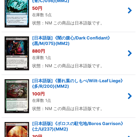
{青/C/056}(MM2)
50
円
在庫数 5点
状態：NM この商品は日本語版です。
[日本語版]《闇の腹心/Dark Confidant》
{黒/M/075}(MM2)
880
円
在庫数 1点
状態：NM この商品は日本語版です。
[日本語版]《萎れ葉のしもべ/Wilt-Leaf Liege》
{多/R/200}(MM2)
100
円
在庫数 1点
状態：NM この商品は日本語版です。
[日本語版]《ボロスの駐屯地/Boros Garrison》
{土/U/237}(MM2)
30
円