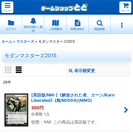
メニュー
カート
販売店舗のご案
カテゴリ
ご利用案内
特商法表示
商品検索
内
ホーム
>
マスターズ
>
モダンマスターズ2015
モダンマスターズ2015
表示順変更
閉じる
29
件
表示数
:
[英語版/NM-]《解放された者、カーン/Karn
Liberated》{無/M/004}(MM2)
並び順
:
350
円
在庫数 1点
絞り込む
状態：NM- この商品は英語版です。