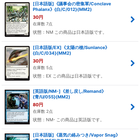
[日本語版]《議事会の密集軍/Conclave
Phalanx》{白/C/012}(MM2)
30
円
在庫数 7点
状態：NM この商品は日本語版です。
[日本語版/EX]《太陽の槍/Sunlance》
{白/C/034}(MM2)
30
円
在庫数 5点
状態：EX この商品は日本語版です。
[英語版/NM-]《差し戻し/Remand》
{青/U/055}(MM2)
80
円
在庫数 2点
状態：NM- この商品は英語版です。
[日本語版]《蒸気の絡みつき/Vapor Snag》