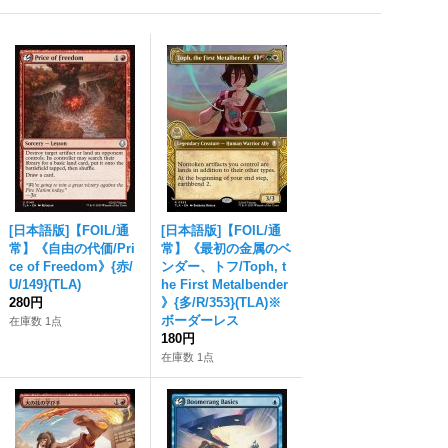
[日本語版]【FOIL/通
[日本語版]【FOIL/通
常】《自由の代価/Pri
常】《最初の金属のベ
ce of Freedom》{赤/
ンダー、トフ/Toph, t
U/149}(TLA)
he First Metalbender
280円
》{多/R/353}(TLA)※
ボーダーレス
在庫数 1点
180円
在庫数 1点