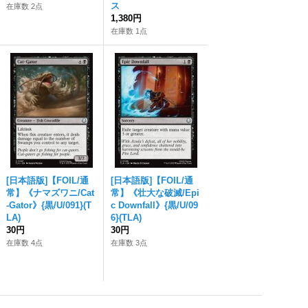
ス
在庫数 2点
1,380円
在庫数 1点
[日本語版]【FOIL/通
[日本語版]【FOIL/通
常】《ナマズワニ/Cat
常】《壮大な破滅/Epi
-Gator》{黒/U/091}(T
c Downfall》{黒/U/09
LA)
6}(TLA)
30円
30円
在庫数 4点
在庫数 3点