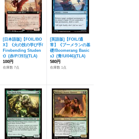
[日本語版]【FOIL/BO
[英語版]【FOIL/通
X】《火の技の学び手/
常】《ブーメランの基
Firebending Studen
礎/Boomerang Basic
t》{赤/P/393}(TLA)
s》{青/U/046}(TLA)
100円
580円
在庫数 7点
在庫数 1点