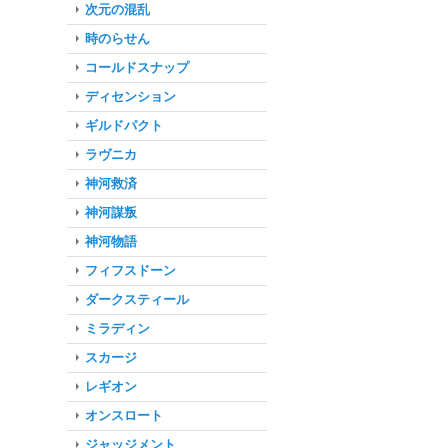
次元の混乱
時のらせん
コールドスナップ
ディセンション
ギルドパクト
ラヴニカ
神河救済
神河謀叛
神河物語
フィフスドーン
ダークスティール
ミラディン
スカージ
レギオン
オンスロート
ジャッジメント