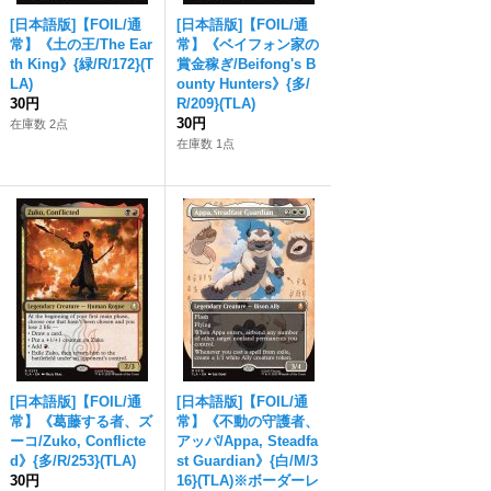
[日本語版]【FOIL/通
[日本語版]【FOIL/通
常】《土の王/The Ear
常】《ベイフォン家の
th King》{緑/R/172}(T
賞金稼ぎ/Beifong's B
LA)
ounty Hunters》{多/
30円
R/209}(TLA)
30円
在庫数 2点
在庫数 1点
[日本語版]【FOIL/通
[日本語版]【FOIL/通
常】《葛藤する者、ズ
常】《不動の守護者、
ーコ/Zuko, Conflicte
アッパ/Appa, Steadfa
d》{多/R/253}(TLA)
st Guardian》{白/M/3
30円
16}(TLA)※ボーダーレ