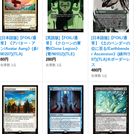
[日本語版]【FOIL/通
[英語版]【FOIL/通
[日本語版]【FOIL/通
常】《アバター・ア
常】《クローンの軍
常】《土のベンダーの
ン/Avatar Aang》{多/
勢/Clone Legion》
位に至る/Earthbende
M/207}(TLA)
{青/M/012}(TLE)
r Ascension》{緑/R/3
80円
280円
07}(TLA)※ボーダーレ
ス
在庫数 1点
在庫数 1点
480円
在庫数 1点