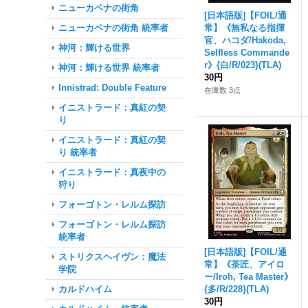
ニューカペナの街角
[日本語版]【FOIL/通
ニューカペナの街角 統率者
常】《無私なる指揮
官、ハコダ/Hakoda,
神河：輝ける世界
Selfless Commande
r》{白/R/023}(TLA)
神河：輝ける世界 統率者
30円
Innistrad: Double Feature
在庫数 3点
イニストラード：真紅の契
り
イニストラード：真紅の契
り 統率者
イニストラード：真夜中の
狩り
フォーゴトン・レルム探訪
フォーゴトン・レルム探訪
統率者
[日本語版]【FOIL/通
ストリクスヘイヴン：魔法
常】《茶匠、アイロ
学院
ー/Iroh, Tea Master》
カルドハイム
{多/R/228}(TLA)
30円