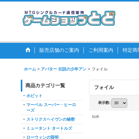
販売店舗のご案内
ご利用案内
特定商
ホーム
>
アバター 伝説の少年アン
>
フォイル
商品カテゴリ一覧
フォイル
ホビット
表示数
:
マーベル スーパー・ヒーロ
ーズ
61
件
ストリクスヘイヴンの秘密
ミュータント タートルズ
ローウィンの昏明