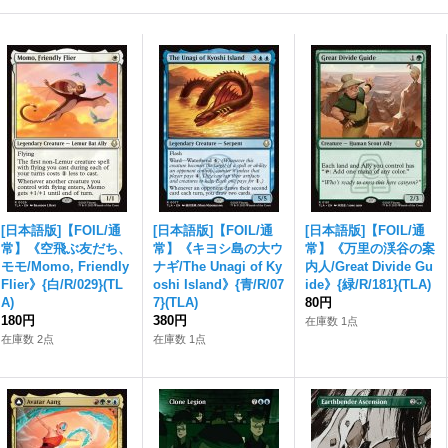
[日本語版]【FOIL/通
[日本語版]【FOIL/通
[日本語版]【FOIL/通
常】《空飛ぶ友だち、
常】《キヨシ島の大ウ
常】《万里の渓谷の案
モモ/Momo, Friendly
ナギ/The Unagi of Ky
内人/Great Divide Gu
Flier》{白/R/029}(TL
oshi Island》{青/R/07
ide》{緑/R/181}(TLA)
A)
7}(TLA)
80円
180円
380円
在庫数 1点
在庫数 2点
在庫数 1点