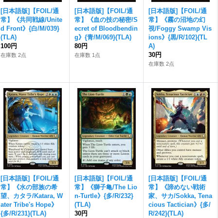
[日本語版]【FOIL/通
[日本語版]【FOIL/通
[日本語版]【FOIL/通
常】《共同戦線/Unite
常】《血の技の秘密/S
常】《霧の沼地の幻
d Front》{白/M/039}
ecret of Bloodbendin
視/Foggy Swamp Vis
(TLA)
g》{青/M/069}(TLA)
ions》{黒/R/102}(TL
100円
80円
A)
30円
在庫数 2点
在庫数 1点
在庫数 2点
[日本語版]【FOIL/通
[日本語版]【FOIL/通
[日本語版]【FOIL/通
常】《水の部族の希
常】《獅子亀/The Lio
常】《諦めない戦術
望、カタラ/Katara, W
n-Turtle》{多/R/232}
家、サカ/Sokka, Tena
ater Tribe's Hope》
(TLA)
cious Tactician》{多/
{多/R/231}(TLA)
30円
R/242}(TLA)