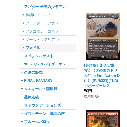
アバター 伝説の少年アン
神話レア・レア
ブースター・ファン
アンコモン・コモン
ソース・マテリアル
フォイル
スペシャルゲスト
マーベル スパイダーマン
[英語版]【FOIL/通
常】《火の国のドリ
久遠の終端
ル/The Fire Nation Dr
FINAL FANTASY
ill》{黒/R/321}(TLA)
※ボーダーレス
タルキール：龍嵐録
50円
在庫数 1点
霊気走破
ファウンデーションズ
ダスクモーン：戦慄の館
ブルームバロウ