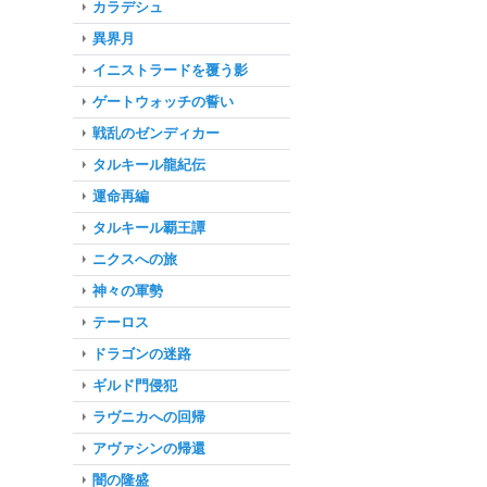
カラデシュ
異界月
イニストラードを覆う影
ゲートウォッチの誓い
戦乱のゼンディカー
タルキール龍紀伝
運命再編
タルキール覇王譚
ニクスへの旅
神々の軍勢
テーロス
ドラゴンの迷路
ギルド門侵犯
ラヴニカへの回帰
アヴァシンの帰還
闇の隆盛