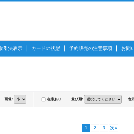
取引法表示
カードの状態
予約販売の注意事項
お問
画像
:
並び順
:
在庫あり
表
1
2
3
次
»