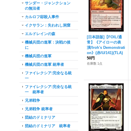
サンダー・ジャンクション
の無法者
カルロフ邸殺人事件
イクサラン：失われし洞窟
エルドレインの森
[日本語版]【FOIL/通
機械兵団の進軍：決戦の後
常】《アイローの表
に
演/Iroh's Demonstrati
on》{赤/U/141}(TLA)
機械兵団の進軍
50円
在庫数 1点
機械兵団の進軍 統率者
ファイレクシア:完全なる統
一
ファイレクシア:完全なる統
一 統率者
兄弟戦争
兄弟戦争 統率者
団結のドミナリア
団結のドミナリア 統率者