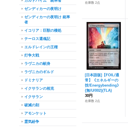
カルドハイム 統率者
在庫数 2点
ゼンディカーの夜明け
ゼンディカーの夜明け 統率
者
イコリア：巨獣の棲処
テーロス還魂記
エルドレインの王権
灯争大戦
ラヴニカの献身
ラヴニカのギルド
[日本語版]【FOIL/通
ドミナリア
常】《エネルギーの
技/Energybending》
イクサランの相克
{無/U/002}(TLA)
30円
イクサラン
在庫数 2点
破滅の刻
アモンケット
霊気紛争