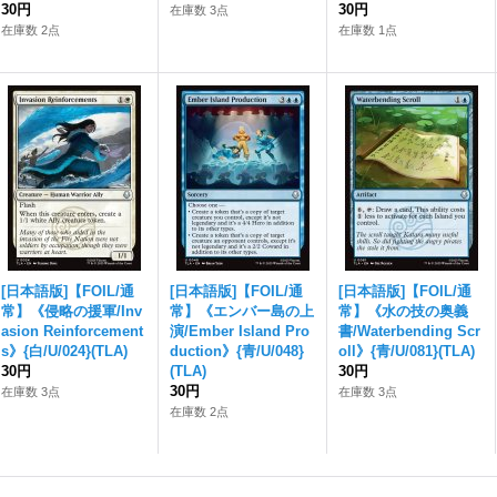
30円
30円
在庫数 3点
在庫数 2点
在庫数 1点
[日本語版]【FOIL/通
[日本語版]【FOIL/通
[日本語版]【FOIL/通
常】《侵略の援軍/Inv
常】《エンバー島の上
常】《水の技の奥義
asion Reinforcement
演/Ember Island Pro
書/Waterbending Scr
s》{白/U/024}(TLA)
duction》{青/U/048}
oll》{青/U/081}(TLA)
30円
(TLA)
30円
30円
在庫数 3点
在庫数 3点
在庫数 2点