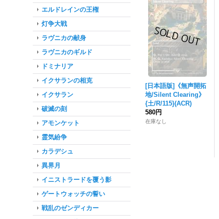
エルドレインの王権
灯争大戦
ラヴニカの献身
ラヴニカのギルド
ドミナリア
イクサランの相克
[日本語版]《無声開拓
イクサラン
地/Silent Clearing》
{土/R/115}(ACR)
破滅の刻
580円
在庫なし
アモンケット
霊気紛争
カラデシュ
異界月
イニストラードを覆う影
ゲートウォッチの誓い
戦乱のゼンディカー