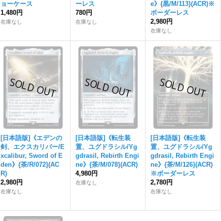
ョーケース
ーレス
e》{黒/M/113}(ACR)※
1,480円
780円
ボーダーレス
2,980円
在庫なし
在庫なし
在庫なし
[日本語版]《エデンの
[日本語版]《転生装
[日本語版]《転生装
剣、エクスカリバー/E
置、ユグドラシル/Yg
置、ユグドラシル/Yg
xcalibur, Sword of E
gdrasil, Rebirth Engi
gdrasil, Rebirth Engi
den》{茶/R/072}(AC
ne》{茶/M/078}(ACR)
ne》{茶/M/126}(ACR)
R)
4,980円
※ボーダーレス
2,980円
2,780円
在庫なし
在庫なし
在庫なし