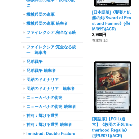
に
[日本語版]《饗宴と飢
機械兵団の進軍
餓の剣/Sword of Fea
機械兵団の進軍 統率者
st and Famine》{茶/
M/099}(ACR)
ファイレクシア:完全なる統
2,980円
一
在庫数 1点
ファイレクシア:完全なる統
一 統率者
兄弟戦争
兄弟戦争 統率者
団結のドミナリア
団結のドミナリア 統率者
ニューカペナの街角
ニューカペナの街角 統率者
神河：輝ける世界
[英語版]【FOIL/通
神河：輝ける世界 統率者
常】《教団の正装/Bro
therhood Regalia》
Innistrad: Double Feature
{茶/U/071}(ACR)