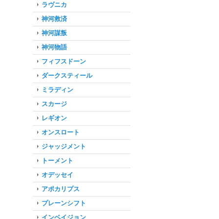
ラヴニカ
神河救済
神河謀叛
神河物語
フィフスドーン
ダークスティール
ミラディン
スカージ
レギオン
オンスロート
ジャッジメント
トーメント
オデッセイ
アポカリプス
プレーンシフト
インベイジョン