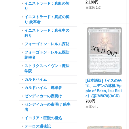
2,180円
イニストラード：真紅の契
在庫数 1点
り
イニストラード：真紅の契
り 統率者
イニストラード：真夜中の
狩り
フォーゴトン・レルム探訪
フォーゴトン・レルム探訪
統率者
ストリクスヘイヴン：魔法
学院
カルドハイム
[日本語版]《イスの秘
宝、エデンの林檎/Ap
カルドハイム 統率者
ple of Eden, Isu Reli
ゼンディカーの夜明け
c》{茶/M/070}(ACR)
780円
ゼンディカーの夜明け 統率
在庫なし
者
イコリア：巨獣の棲処
テーロス還魂記