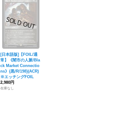
[日本語版]【FOIL/通
常】《闇市の人脈/Bla
ck Market Connectio
ns》{黒/R/198}(ACR)
※エッチングFOIL
2,980円
在庫なし