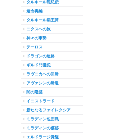
タルキール龍紀伝
運命再編
タルキール覇王譚
ニクスへの旅
神々の軍勢
テーロス
ドラゴンの迷路
ギルド門侵犯
ラヴニカへの回帰
アヴァシンの帰還
闇の隆盛
イニストラード
新たなるファイレクシア
ミラディン包囲戦
ミラディンの傷跡
エルドラージ覚醒