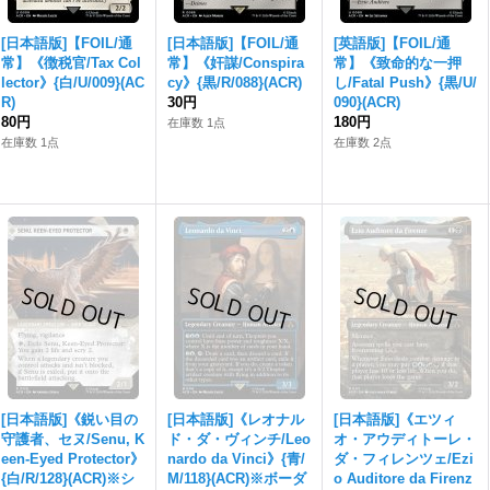
[日本語版]【FOIL/通
[日本語版]【FOIL/通
[英語版]【FOIL/通
常】《徴税官/Tax Col
常】《奸謀/Conspira
常】《致命的な一押
lector》{白/U/009}(AC
cy》{黒/R/088}(ACR)
し/Fatal Push》{黒/U/
R)
30円
090}(ACR)
80円
180円
在庫数 1点
在庫数 1点
在庫数 2点
[日本語版]《鋭い目の
[日本語版]《レオナル
[日本語版]《エツィ
守護者、セヌ/Senu, K
ド・ダ・ヴィンチ/Leo
オ・アウディトーレ・
een-Eyed Protector》
nardo da Vinci》{青/
ダ・フィレンツェ/Ezi
{白/R/128}(ACR)※シ
M/118}(ACR)※ボーダ
o Auditore da Firenz