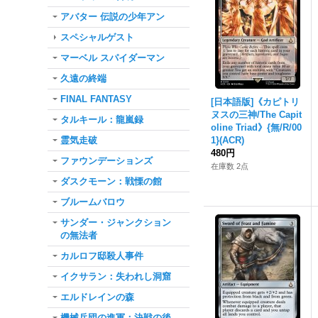
アバター 伝説の少年アン
スペシャルゲスト
マーベル スパイダーマン
久遠の終端
FINAL FANTASY
[日本語版]《カピトリ
ヌスの三神/The Capit
タルキール：龍嵐録
oline Triad》{無/R/00
霊気走破
1}(ACR)
480円
ファウンデーションズ
在庫数 2点
ダスクモーン：戦慄の館
ブルームバロウ
サンダー・ジャンクション
の無法者
カルロフ邸殺人事件
イクサラン：失われし洞窟
エルドレインの森
機械兵団の進軍：決戦の後