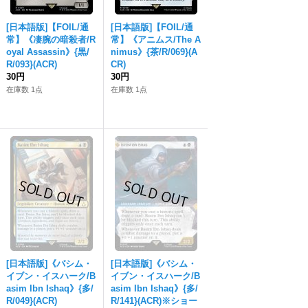
[日本語版]【FOIL/通
[日本語版]【FOIL/通
常】《凄腕の暗殺者/R
常】《アニムス/The A
oyal Assassin》{黒/
nimus》{茶/R/069}(A
R/093}(ACR)
CR)
30円
30円
在庫数 1点
在庫数 1点
[日本語版]《バシム・
[日本語版]《バシム・
イブン・イスハーク/B
イブン・イスハーク/B
asim Ibn Ishaq》{多/
asim Ibn Ishaq》{多/
R/049}(ACR)
R/141}(ACR)※ショー