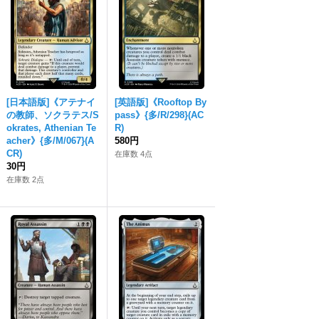
[日本語版]《アテナイ
[英語版]《Rooftop By
の教師、ソクラテス/S
pass》{多/R/298}(AC
okrates, Athenian Te
R)
acher》{多/M/067}(A
580円
CR)
在庫数 4点
30円
在庫数 2点