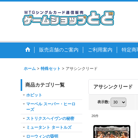
販売店舗のご案内
ご利用案内
特定商
ホーム
>
特殊セット
>
アサシンクリード
商品カテゴリ一覧
アサシンクリード
ホビット
表示数
:
マーベル スーパー・ヒーロ
ーズ
26
件
ストリクスヘイヴンの秘密
ミュータント タートルズ
ローウィンの昏明