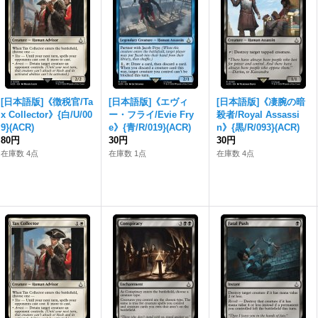
[日本語版]《徴税官/Ta
[日本語版]《エヴィ
[日本語版]《凄腕の暗
x Collector》{白/U/00
ー・フライ/Evie Fry
殺者/Royal Assassi
9}(ACR)
e》{青/R/019}(ACR)
n》{黒/R/093}(ACR)
80円
30円
30円
在庫数 4点
在庫数 1点
在庫数 4点