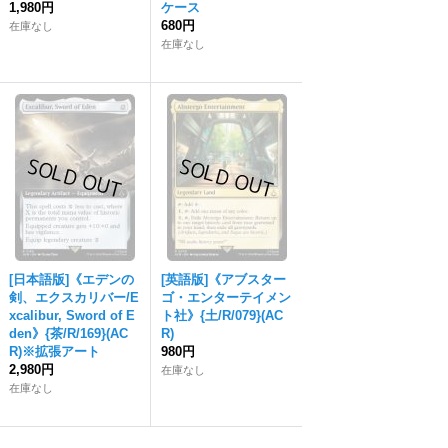
1,980円
ケース
680円
在庫なし
在庫なし
[日本語版]《エデンの
[英語版]《アブスター
剣、エクスカリバー/E
ゴ・エンターテイメン
xcalibur, Sword of E
ト社》{土/R/079}(AC
den》{茶/R/169}(AC
R)
R)※拡張アート
980円
2,980円
在庫なし
在庫なし