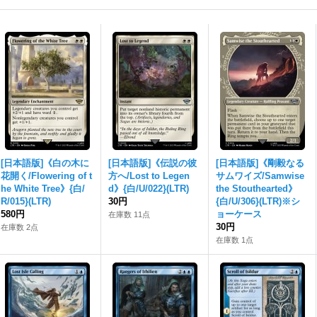
[日本語版]《白の木に
[日本語版]《伝説の彼
[日本語版]《剛毅なる
花開く/Flowering of t
方へ/Lost to Legen
サムワイズ/Samwise
he White Tree》{白/
d》{白/U/022}(LTR)
the Stouthearted》
R/015}(LTR)
30円
{白/U/306}(LTR)※シ
580円
ョーケース
在庫数 11点
30円
在庫数 2点
在庫数 1点