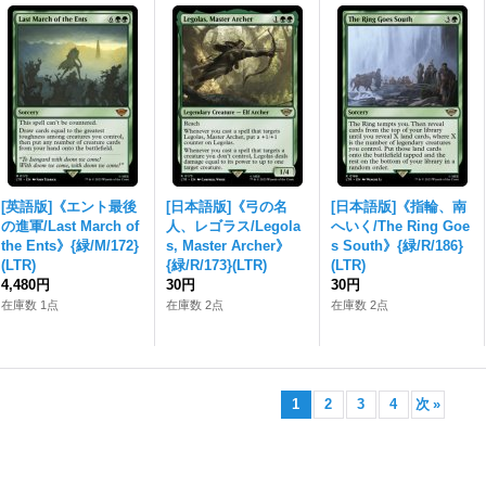
[英語版]《エント最後
[日本語版]《弓の名
[日本語版]《指輪、南
の進軍/Last March of
人、レゴラス/Legola
へいく/The Ring Goe
the Ents》{緑/M/172}
s, Master Archer》
s South》{緑/R/186}
(LTR)
{緑/R/173}(LTR)
(LTR)
4,480円
30円
30円
在庫数 1点
在庫数 2点
在庫数 2点
1
2
3
4
次
»