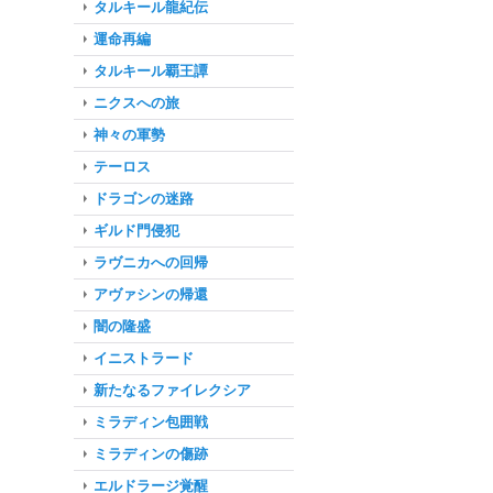
タルキール龍紀伝
運命再編
タルキール覇王譚
ニクスへの旅
神々の軍勢
テーロス
ドラゴンの迷路
ギルド門侵犯
ラヴニカへの回帰
アヴァシンの帰還
闇の隆盛
イニストラード
新たなるファイレクシア
ミラディン包囲戦
ミラディンの傷跡
エルドラージ覚醒