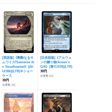
[英語版]《剛毅なるサ
[日本語版]《アルウェ
ムワイズ/Samwise th
ンの贈り物/Arwen's
e Stouthearted》{白/
Gift》{青/C/039}(LTR)
U/306}(LTR)※ショー
30円
ケース
在庫数 6点
30円
在庫数 3点