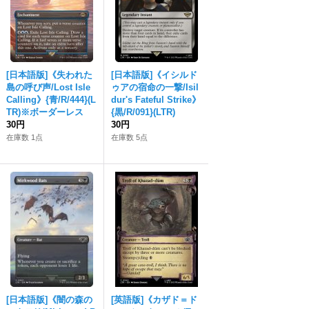
[日本語版]《失われた
[日本語版]《イシルド
島の呼び声/Lost Isle
ゥアの宿命の一撃/Isil
Calling》{青/R/444}(L
dur's Fateful Strike》
TR)※ボーダーレス
{黒/R/091}(LTR)
30円
30円
在庫数 1点
在庫数 5点
[日本語版]《闇の森の
[英語版]《カザド＝ド