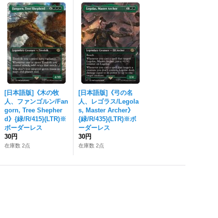
[日本語版]《木の牧
[日本語版]《弓の名
人、ファンゴルン/Fan
人、レゴラス/Legola
gorn, Tree Shepher
s, Master Archer》
d》{緑/R/415}(LTR)※
{緑/R/435}(LTR)※ボ
ボーダーレス
ーダーレス
30円
30円
在庫数 2点
在庫数 2点