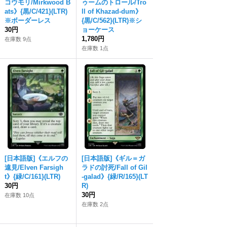
コウモリ/Mirkwood B
ゥームのトロール/Tro
ats》{黒/C/421}(LTR)
ll of Khazad-dum》
※ボーダーレス
{黒/C/562}(LTR)※シ
30円
ョーケース
1,780円
在庫数 9点
在庫数 1点
[日本語版]《エルフの
[日本語版]《ギル＝ガ
遠見/Elven Farsigh
ラドの討死/Fall of Gil
t》{緑/C/161}(LTR)
-galad》{緑/R/165}(LT
30円
R)
30円
在庫数 10点
在庫数 2点