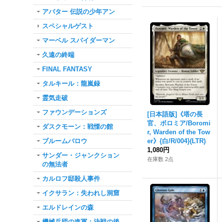
アバター 伝説の少年アン
スペシャルゲスト
マーベル スパイダーマン
久遠の終端
FINAL FANTASY
タルキール：龍嵐録
霊気走破
ファウンデーションズ
[日本語版]《塔の長
官、ボロミア/Boromi
ダスクモーン：戦慄の館
r, Warden of the Tow
ブルームバロウ
er》{白/R/004}(LTR)
1,080円
サンダー・ジャンクション
在庫数 2点
の無法者
カルロフ邸殺人事件
イクサラン：失われし洞窟
エルドレインの森
機械兵団の進軍：決戦の後