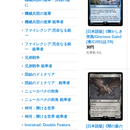
に
機械兵団の進軍
機械兵団の進軍 統率者
ファイレクシア:完全なる統
[日本語版]《輝かしき
一
突風/Glorious Gale》
{青/C/051}(LTR)
ファイレクシア:完全なる統
30円
一 統率者
在庫数 8点
兄弟戦争
兄弟戦争 統率者
団結のドミナリア
団結のドミナリア 統率者
ニューカペナの街角
ニューカペナの街角 統率者
神河：輝ける世界
神河：輝ける世界 統率者
Innistrad: Double Feature
[日本語版]《闇の森の