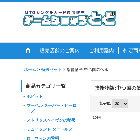
販売店舗のご案内
ご利用案内
特定商
ホーム
>
特殊セット
>
指輪物語:中つ国の伝承
商品カテゴリ一覧
指輪物語:中つ国の
ホビット
表示数
:
マーベル スーパー・ヒーロ
ーズ
103
件
ストリクスヘイヴンの秘密
ミュータント タートルズ
ローウィンの昏明