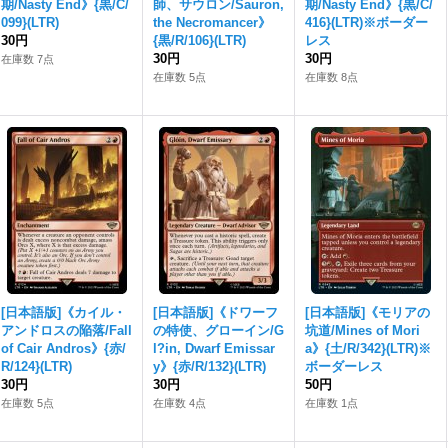
期/Nasty End》{黒/C/
師、サウロン/Sauron,
期/Nasty End》{黒/C/
099}(LTR)
the Necromancer》
416}(LTR)※ボーダー
30円
{黒/R/106}(LTR)
レス
30円
30円
在庫数 7点
在庫数 5点
在庫数 8点
[日本語版]《カイル・
[日本語版]《ドワーフ
[日本語版]《モリアの
アンドロスの陥落/Fall
の特使、グローイン/G
坑道/Mines of Mori
of Cair Andros》{赤/
l?in, Dwarf Emissar
a》{土/R/342}(LTR)※
R/124}(LTR)
y》{赤/R/132}(LTR)
ボーダーレス
30円
30円
50円
在庫数 5点
在庫数 4点
在庫数 1点