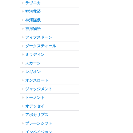
ラヴニカ
神河救済
神河謀叛
神河物語
フィフスドーン
ダークスティール
ミラディン
スカージ
レギオン
オンスロート
ジャッジメント
トーメント
オデッセイ
アポカリプス
プレーンシフト
インベイジョン