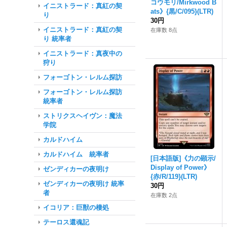
コウモリ/Mirkwood B
イニストラード：真紅の契
ats》{黒/C/095}(LTR)
り
30円
イニストラード：真紅の契
在庫数 8点
り 統率者
イニストラード：真夜中の
狩り
フォーゴトン・レルム探訪
フォーゴトン・レルム探訪
統率者
ストリクスヘイヴン：魔法
学院
カルドハイム
カルドハイム 統率者
[日本語版]《力の顕示/
Display of Power》
ゼンディカーの夜明け
{赤/R/119}(LTR)
ゼンディカーの夜明け 統率
30円
者
在庫数 2点
イコリア：巨獣の棲処
テーロス還魂記