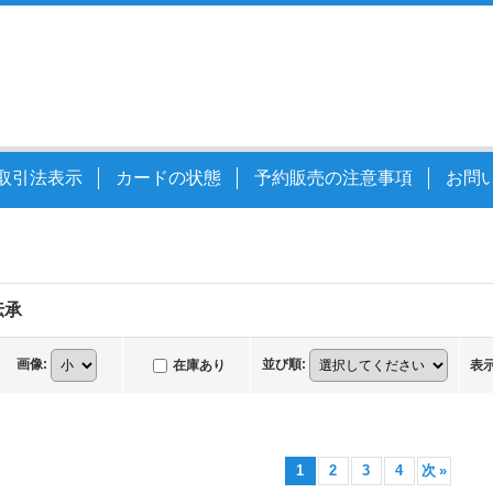
取引法表示
カードの状態
予約販売の注意事項
お問
伝承
画像
:
並び順
:
在庫あり
表
1
2
3
4
次
»