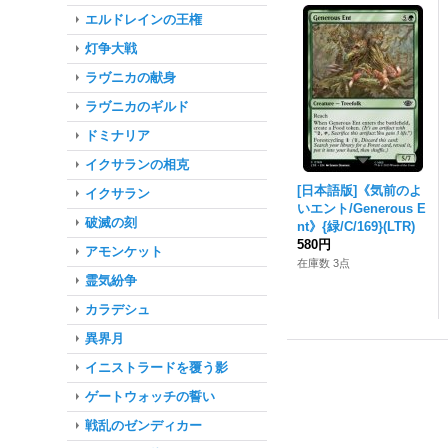
エルドレインの王権
灯争大戦
ラヴニカの献身
ラヴニカのギルド
ドミナリア
イクサランの相克
[日本語版]《気前のよ
イクサラン
いエント/Generous E
破滅の刻
nt》{緑/C/169}(LTR)
580円
アモンケット
在庫数 3点
霊気紛争
カラデシュ
異界月
イニストラードを覆う影
ゲートウォッチの誓い
戦乱のゼンディカー