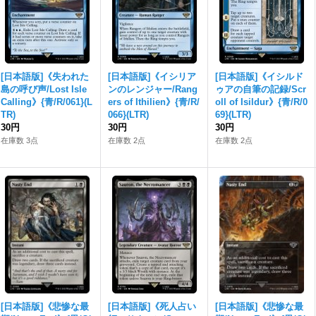
[日本語版]《失われた
[日本語版]《イシリア
[日本語版]《イシルド
島の呼び声/Lost Isle
ンのレンジャー/Rang
ゥアの自筆の記録/Scr
Calling》{青/R/061}(L
ers of Ithilien》{青/R/
oll of Isildur》{青/R/0
TR)
066}(LTR)
69}(LTR)
30円
30円
30円
在庫数 3点
在庫数 2点
在庫数 2点
[日本語版]《悲惨な最
[日本語版]《死人占い
[日本語版]《悲惨な最