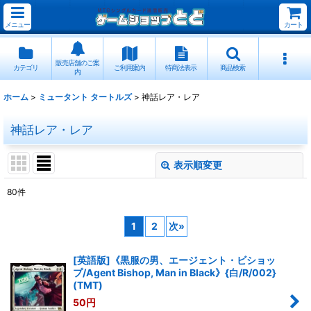
メニュー
カート
販売店舗のご案
カテゴリ
ご利用案内
特商法表示
商品検索
内
ホーム
>
ミュータント タートルズ
>
神話レア・レア
神話レア・レア
表示順変更
閉じる
80
件
表示数
:
1
2
次
»
並び順
:
[英語版]《黒服の男、エージェント・ビショッ
プ/Agent Bishop, Man in Black》{白/R/002}
絞り込む
(TMT)
50
円