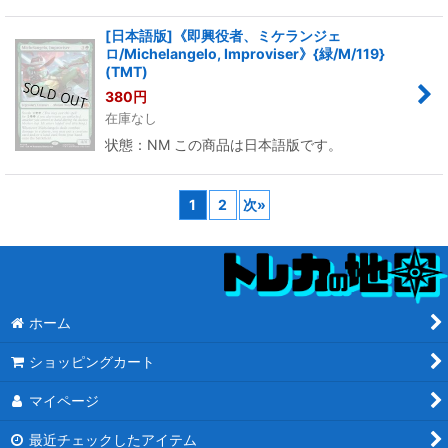
[日本語版]《即興役者、ミケランジェ
ロ/Michelangelo, Improviser》{緑/M/119}
(TMT)
380
円
在庫なし
状態：NM この商品は日本語版です。
1
2
次
»
ホーム
ショッピングカート
マイページ
最近チェックしたアイテム