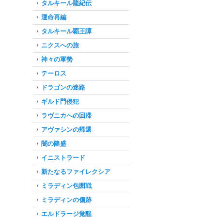
タルキール龍紀伝
運命再編
タルキール覇王譚
ニクスへの旅
神々の軍勢
テーロス
ドラゴンの迷路
ギルド門侵犯
ラヴニカへの回帰
アヴァシンの帰還
闇の隆盛
イニストラード
新たなるファイレクシア
ミラディン包囲戦
ミラディンの傷跡
エルドラージ覚醒