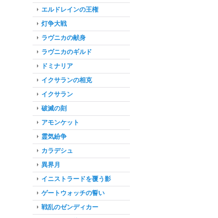
エルドレインの王権
灯争大戦
ラヴニカの献身
ラヴニカのギルド
ドミナリア
イクサランの相克
イクサラン
破滅の刻
アモンケット
霊気紛争
カラデシュ
異界月
イニストラードを覆う影
ゲートウォッチの誓い
戦乱のゼンディカー