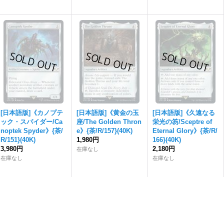
[日本語版]《カノプテ
[日本語版]《黄金の玉
[日本語版]《久遠なる
ック・スパイダー/Ca
座/The Golden Thron
栄光の笏/Sceptre of
noptek Spyder》{茶/
e》{茶/R/157}(40K)
Eternal Glory》{茶/R/
R/151}(40K)
1,980円
166}(40K)
3,980円
2,180円
在庫なし
在庫なし
在庫なし