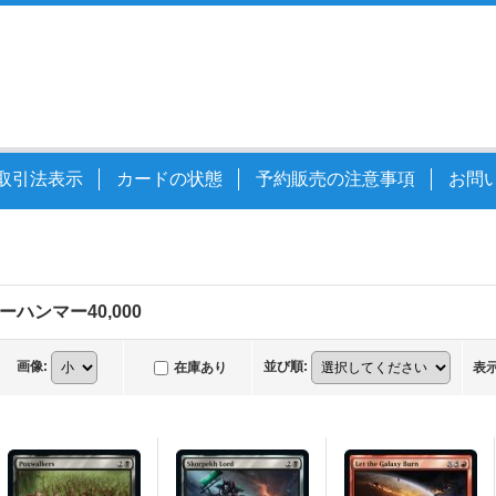
取引法表示
カードの状態
予約販売の注意事項
お問
ハンマー40,000
画像
:
並び順
:
在庫あり
表