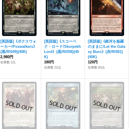
[英語版]《ポクスウォ
[英語版]《スコーペ
[英語版]《銀河を焔羅
ーカー/Poxwalkers》
ク・ロード/Skorpekh
のままに/Let the Gala
{黒/R/049}(40K)
Lord》{黒/R/058}(40
xy Burn》{赤/R/081}
2,980円
K)
(40K)
180円
120円
在庫数 2点
在庫数 22点
在庫数 83点