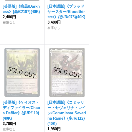
[英語版]《暗黒/Darkn
[日本語版]《ブラッド
ess》{黒/C/197}(40K)
サースター/Bloodthir
2,480円
ster》{赤/R/073}(40K)
3,480円
在庫なし
在庫なし
[英語版]《ケイオス・
[日本語版]《コミッサ
ディファイラー/Chao
ー・セヴェリナ・レイ
s Defiler》{多/R/110}
ン/Commissar Severi
(40K)
na Raine》{多/R/112}
2,780円
(40K)
1,980円
在庫なし