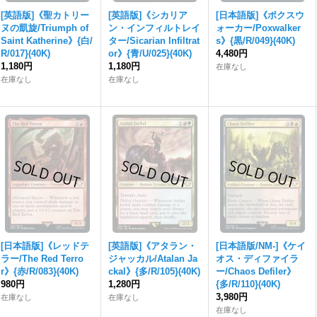
[英語版]《聖カトリー
[英語版]《シカリア
[日本語版]《ポクスウ
ヌの凱旋/Triumph of
ン・インフィルトレイ
ォーカー/Poxwalker
Saint Katherine》{白/
ター/Sicarian Infiltrat
s》{黒/R/049}(40K)
R/017}(40K)
or》{青/U/025}(40K)
4,480円
1,180円
1,180円
在庫なし
在庫なし
在庫なし
[日本語版]《レッドテ
[英語版]《アタラン・
[日本語版/NM-]《ケイ
ラー/The Red Terro
ジャッカル/Atalan Ja
オス・ディファイラ
r》{赤/R/083}(40K)
ckal》{多/R/105}(40K)
ー/Chaos Defiler》
980円
1,280円
{多/R/110}(40K)
3,980円
在庫なし
在庫なし
在庫なし