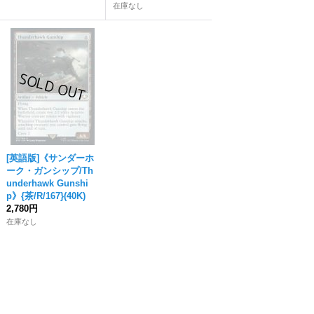
在庫なし
[英語版]《サンダーホ
ーク・ガンシップ/Th
underhawk Gunshi
p》{茶/R/167}(40K)
2,780円
在庫なし