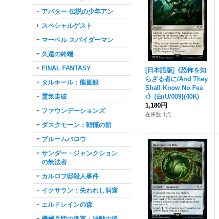
アバター 伝説の少年アン
スペシャルゲスト
マーベル スパイダーマン
久遠の終端
FINAL FANTASY
[日本語版]《恐怖を知
らざる者に/And They
タルキール：龍嵐録
Shall Know No Fea
霊気走破
r》{白/U/009}(40K)
1,180円
ファウンデーションズ
在庫数 1点
ダスクモーン：戦慄の館
ブルームバロウ
サンダー・ジャンクション
の無法者
カルロフ邸殺人事件
イクサラン：失われし洞窟
エルドレインの森
機械兵団の進軍：決戦の後