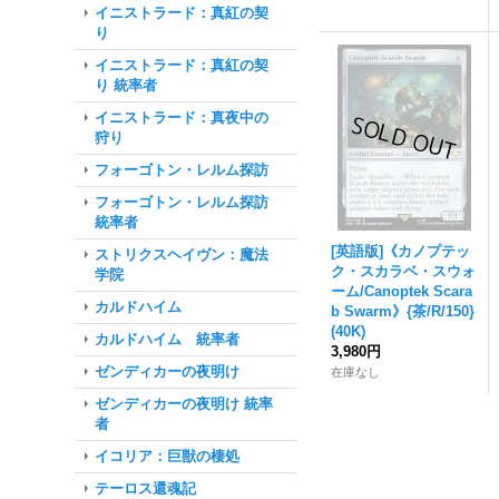
イニストラード：真紅の契
り
イニストラード：真紅の契
り 統率者
イニストラード：真夜中の
狩り
フォーゴトン・レルム探訪
フォーゴトン・レルム探訪
統率者
[英語版]《カノプテッ
ストリクスヘイヴン：魔法
ク・スカラベ・スウォ
学院
ーム/Canoptek Scara
カルドハイム
b Swarm》{茶/R/150}
(40K)
カルドハイム 統率者
3,980円
ゼンディカーの夜明け
在庫なし
ゼンディカーの夜明け 統率
者
イコリア：巨獣の棲処
テーロス還魂記