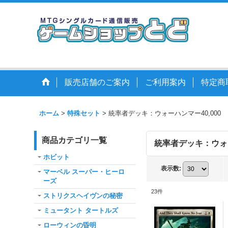
販売店舗のご案内
ご利用案内
特定商
ホーム
>
特殊セット
>
統率者デッキ：ウォーハンマー40,000
商品カテゴリ一覧
統率者デッキ：ウォー
ホビット
表示数
:
マーベル スーパー・ヒーロ
ーズ
23
件
ストリクスヘイヴンの秘密
ミュータント タートルズ
ローウィンの昏明