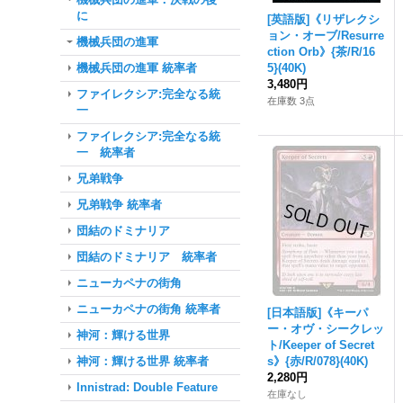
に
[英語版]《リザレクシ
ョン・オーブ/Resurre
機械兵団の進軍
ction Orb》{茶/R/16
機械兵団の進軍 統率者
5}(40K)
3,480円
ファイレクシア:完全なる統
在庫数 3点
一
ファイレクシア:完全なる統
一 統率者
兄弟戦争
兄弟戦争 統率者
団結のドミナリア
団結のドミナリア 統率者
ニューカペナの街角
ニューカペナの街角 統率者
[日本語版]《キーパ
ー・オヴ・シークレッ
神河：輝ける世界
ト/Keeper of Secret
神河：輝ける世界 統率者
s》{赤/R/078}(40K)
2,280円
Innistrad: Double Feature
在庫なし