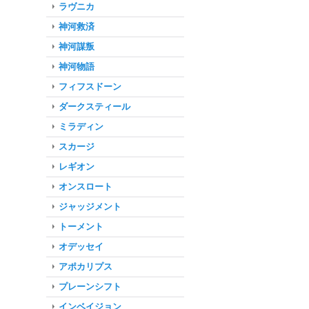
ラヴニカ
神河救済
神河謀叛
神河物語
フィフスドーン
ダークスティール
ミラディン
スカージ
レギオン
オンスロート
ジャッジメント
トーメント
オデッセイ
アポカリプス
プレーンシフト
インベイジョン