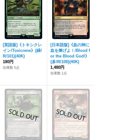
[英語版]《トキシクレ
[日本語版]《血の神に
イン/Toxicrene》{緑/
血を捧げよ！/Blood f
R/101}(40K)
or the Blood God!》
180円
{多/R/108}(40K)
1,480円
在庫数 5点
在庫数 1点