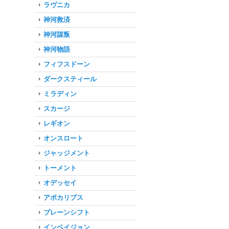
ラヴニカ
神河救済
神河謀叛
神河物語
フィフスドーン
ダークスティール
ミラディン
スカージ
レギオン
オンスロート
ジャッジメント
トーメント
オデッセイ
アポカリプス
プレーンシフト
インベイジョン