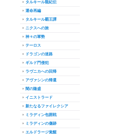
タルキール龍紀伝
運命再編
タルキール覇王譚
ニクスへの旅
神々の軍勢
テーロス
ドラゴンの迷路
ギルド門侵犯
ラヴニカへの回帰
アヴァシンの帰還
闇の隆盛
イニストラード
新たなるファイレクシア
ミラディン包囲戦
ミラディンの傷跡
エルドラージ覚醒