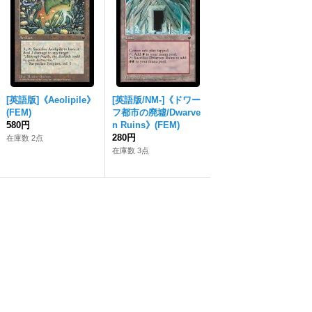
[英語版]《Aeolipile》
[英語版/NM-]《ドワー
(FEM)
フ都市の廃墟/Dwarve
580円
n Ruins》(FEM)
280円
在庫数 2点
在庫数 3点