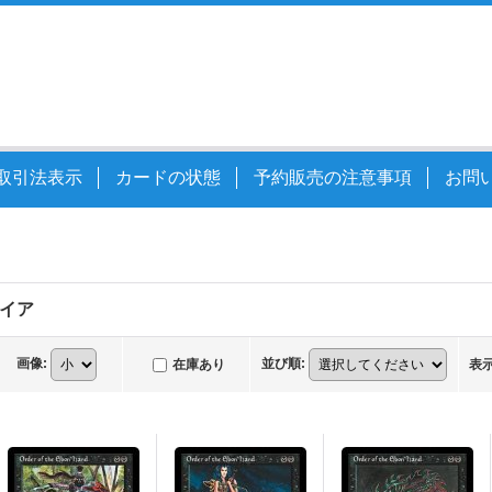
取引法表示
カードの状態
予約販売の注意事項
お問
イア
画像
:
並び順
:
在庫あり
表