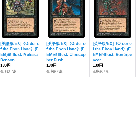
[英語版/EX]《Order o
[英語版/EX]《Order o
[英語版/EX]《Order o
f the Ebon Hand》(F
f the Ebon Hand》(F
f the Ebon Hand》(F
EM)※Illust. Melissa
EM)※Illust. Christop
EM)※Illust. Ron Spe
Benson
her Rush
ncer
130円
130円
130円
在庫数 7点
在庫数 8点
在庫数 7点