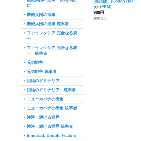
[英語版]《Conch Hor
に
n》(FEM)
980円
機械兵団の進軍
在庫なし
機械兵団の進軍 統率者
ファイレクシア:完全なる統
一
ファイレクシア:完全なる統
一 統率者
兄弟戦争
兄弟戦争 統率者
団結のドミナリア
団結のドミナリア 統率者
ニューカペナの街角
ニューカペナの街角 統率者
神河：輝ける世界
神河：輝ける世界 統率者
Innistrad: Double Feature