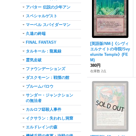
アバター 伝説の少年アン
スペシャルゲスト
マーベル スパイダーマン
久遠の終端
FINAL FANTASY
[英語版/NM-]《シヴィ
エルナイトの寺院/Svy
タルキール：龍嵐録
elunite Temple》(FE
霊気走破
M)
380円
ファウンデーションズ
在庫数 2点
ダスクモーン：戦慄の館
ブルームバロウ
サンダー・ジャンクション
の無法者
カルロフ邸殺人事件
イクサラン：失われし洞窟
エルドレインの森
機械兵団の進軍：決戦の後