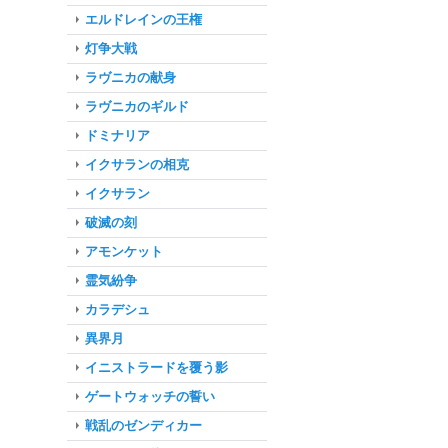
エルドレインの王権
灯争大戦
ラヴニカの献身
ラヴニカのギルド
ドミナリア
イクサランの相克
イクサラン
破滅の刻
アモンケット
霊気紛争
カラデシュ
異界月
イニストラードを覆う影
ゲートウォッチの誓い
戦乱のゼンディカー