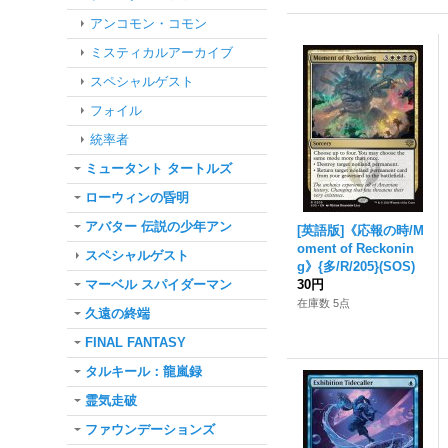
アンコモン・コモン
ミスティカルアーカイブ
スペシャルゲスト
フォイル
統率者
ミュータント タートルズ
ローウィンの昏明
アバター 伝説の少年アン
[英語版]《応報の時/M
oment of Reckonin
スペシャルゲスト
g》{多/R/205}(SOS)
マーベル スパイダーマン
30円
在庫数 5点
久遠の終端
FINAL FANTASY
タルキール：龍嵐録
霊気走破
ファウンデーションズ