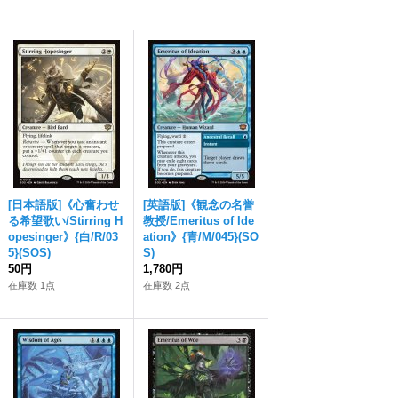
[日本語版]《心奮わせ
[英語版]《観念の名誉
る希望歌い/Stirring H
教授/Emeritus of Ide
opesinger》{白/R/03
ation》{青/M/045}(SO
5}(SOS)
S)
50円
1,780円
在庫数 1点
在庫数 2点