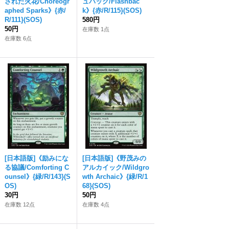
された火花/Choreogr
ュバック/Flashbac
aphed Sparks》{赤/
k》{赤/R/115}(SOS)
R/111}(SOS)
580円
50円
在庫数 1点
在庫数 6点
[日本語版]《励みにな
[日本語版]《野茂みの
る協議/Comforting C
アルカイック/Wildgro
ounsel》{緑/R/143}(S
wth Archaic》{緑/R/1
OS)
68}(SOS)
30円
50円
在庫数 12点
在庫数 4点