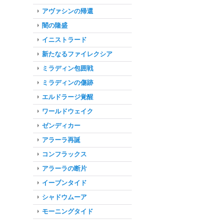
アヴァシンの帰還
闇の隆盛
イニストラード
新たなるファイレクシア
ミラディン包囲戦
ミラディンの傷跡
エルドラージ覚醒
ワールドウェイク
ゼンディカー
アラーラ再誕
コンフラックス
アラーラの断片
イーブンタイド
シャドウムーア
モーニングタイド