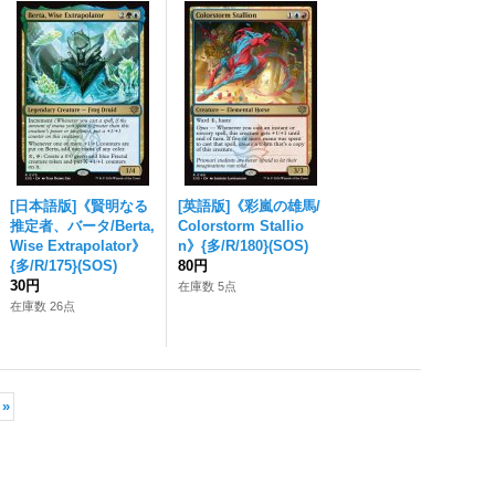
[日本語版]《賢明なる
[英語版]《彩嵐の雄馬/
推定者、バータ/Berta,
Colorstorm Stallio
Wise Extrapolator》
n》{多/R/180}(SOS)
{多/R/175}(SOS)
80円
30円
在庫数 5点
在庫数 26点
»