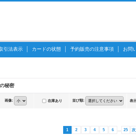
取引法表示
カードの状態
予約販売の注意事項
お問
の秘密
画像
:
並び順
:
在庫あり
表
1
2
3
4
5
6
...
25
次