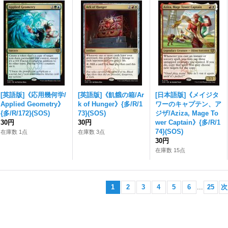
[英語版]《応用幾何学/
[英語版]《飢餓の箱/Ar
[日本語版]《メイジタ
Applied Geometry》
k of Hunger》{多/R/1
ワーのキャプテン、ア
{多/R/172}(SOS)
73}(SOS)
ジザ/Aziza, Mage To
30円
30円
wer Captain》{多/R/1
74}(SOS)
在庫数 1点
在庫数 3点
30円
在庫数 15点
1
2
3
4
5
6
...
25
次