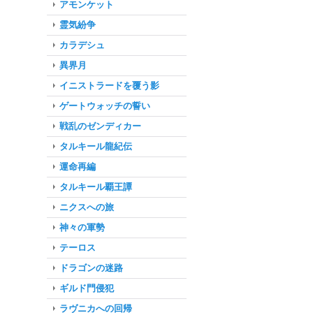
アモンケット
霊気紛争
カラデシュ
異界月
イニストラードを覆う影
ゲートウォッチの誓い
戦乱のゼンディカー
タルキール龍紀伝
運命再編
タルキール覇王譚
ニクスへの旅
神々の軍勢
テーロス
ドラゴンの迷路
ギルド門侵犯
ラヴニカへの回帰