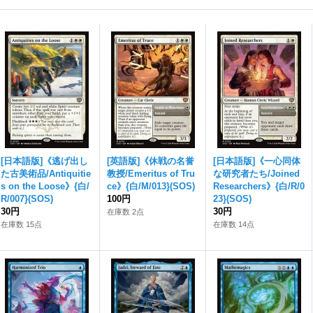
[日本語版]《逃げ出し
[英語版]《休戦の名誉
[日本語版]《一心同体
た古美術品/Antiquitie
教授/Emeritus of Tru
な研究者たち/Joined
s on the Loose》{白/
ce》{白/M/013}(SOS)
Researchers》{白/R/0
R/007}(SOS)
100円
23}(SOS)
30円
30円
在庫数 2点
在庫数 15点
在庫数 14点