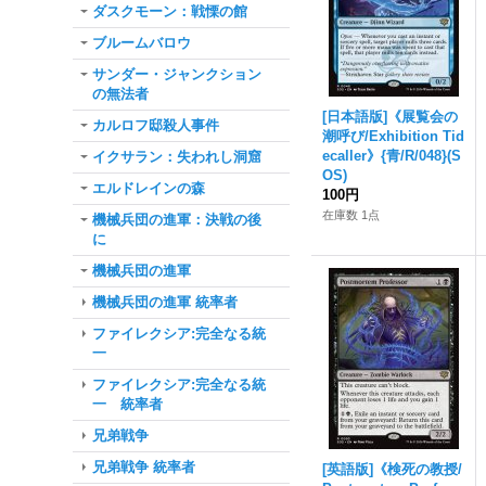
ダスクモーン：戦慄の館
ブルームバロウ
サンダー・ジャンクション
の無法者
[日本語版]《展覧会の
カルロフ邸殺人事件
潮呼び/Exhibition Tid
ecaller》{青/R/048}(S
イクサラン：失われし洞窟
OS)
エルドレインの森
100円
在庫数 1点
機械兵団の進軍：決戦の後
に
機械兵団の進軍
機械兵団の進軍 統率者
ファイレクシア:完全なる統
一
ファイレクシア:完全なる統
一 統率者
兄弟戦争
兄弟戦争 統率者
[英語版]《検死の教授/