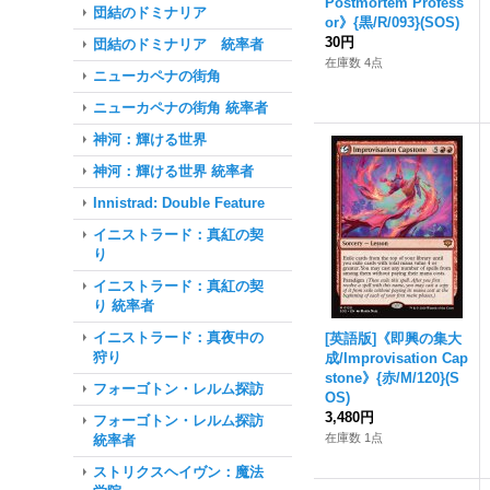
Postmortem Profess
団結のドミナリア
or》{黒/R/093}(SOS)
30円
団結のドミナリア 統率者
在庫数 4点
ニューカペナの街角
ニューカペナの街角 統率者
神河：輝ける世界
神河：輝ける世界 統率者
Innistrad: Double Feature
イニストラード：真紅の契
り
イニストラード：真紅の契
り 統率者
イニストラード：真夜中の
[英語版]《即興の集大
狩り
成/Improvisation Cap
stone》{赤/M/120}(S
フォーゴトン・レルム探訪
OS)
3,480円
フォーゴトン・レルム探訪
在庫数 1点
統率者
ストリクスヘイヴン：魔法