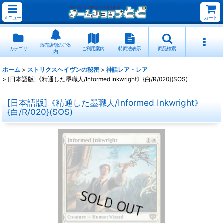
メニュー
カート
販売店舗のご案
カテゴリ
ご利用案内
特商法表示
商品検索
内
ホーム
>
ストリクスヘイヴンの秘密
>
神話レア・レア
>
[日本語版]《精通した墨職人/Informed Inkwright》{白/R/020}(SOS)
[日本語版]《精通した墨職人/Informed Inkwright》
{白/R/020}(SOS)