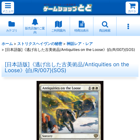
メニュー
カート
販売店舗のご案
カテゴリ
ご利用案内
特商法表示
商品検索
内
ホーム
>
ストリクスヘイヴンの秘密
>
神話レア・レア
>
[日本語版]《逃げ出した古美術品/Antiquities on the Loose》{白/R/007}(SOS)
[日本語版]《逃げ出した古美術品/Antiquities on the
Loose》{白/R/007}(SOS)