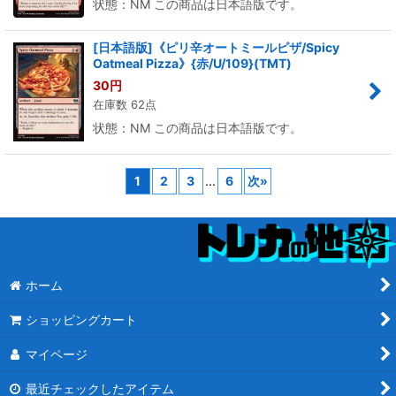
状態：NM この商品は日本語版です。
[日本語版]《ピリ辛オートミールピザ/Spicy
Oatmeal Pizza》{赤/U/109}(TMT)
30
円
在庫数 62点
状態：NM この商品は日本語版です。
1
2
3
...
6
次
»
ホーム
ショッピングカート
マイページ
最近チェックしたアイテム