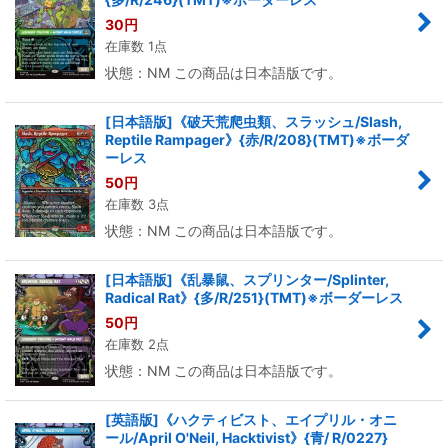
30
円
在庫数 1点
状態：NM この商品は日本語版です。
[日本語版]《破天荒爬虫類、スラッシュ/Slash,
Reptile Rampager》{赤/R/208}(TMT)※ボーダ
ーレス
50
円
在庫数 3点
状態：NM この商品は日本語版です。
[日本語版]《乱暴鼠、スプリンター/Splinter,
Radical Rat》{多/R/251}(TMT)※ボーダーレス
50
円
在庫数 2点
状態：NM この商品は日本語版です。
[英語版]《ハクティビスト、エイプリル・オニ
ール/April O'Neil, Hacktivist》{青/ R/0227}