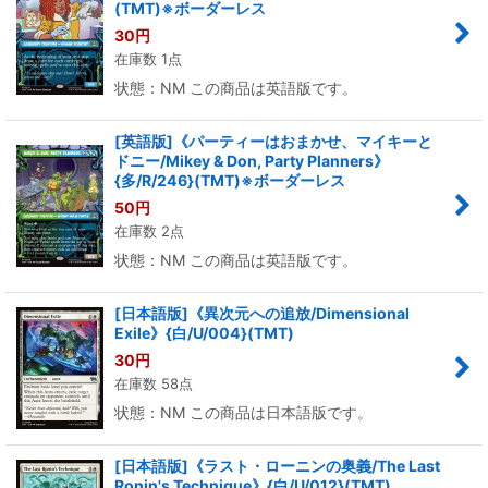
(TMT)※ボーダーレス
30
円
在庫数 1点
状態：NM この商品は英語版です。
[英語版]《パーティーはおまかせ、マイキーと
ドニー/Mikey & Don, Party Planners》
{多/R/246}(TMT)※ボーダーレス
50
円
在庫数 2点
状態：NM この商品は英語版です。
[日本語版]《異次元への追放/Dimensional
Exile》{白/U/004}(TMT)
30
円
在庫数 58点
状態：NM この商品は日本語版です。
[日本語版]《ラスト・ローニンの奥義/The Last
Ronin's Technique》{白/U/012}(TMT)