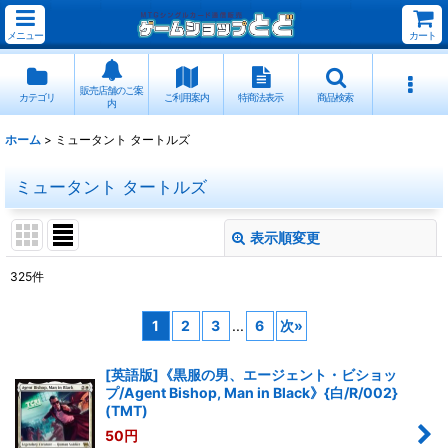
メニュー
カート
販売店舗のご案
カテゴリ
ご利用案内
特商法表示
商品検索
内
ホーム
>
ミュータント タートルズ
ミュータント タートルズ
表示順変更
閉じる
325
件
サブカテゴリ
:
1
2
3
...
6
次
»
表示数
:
[英語版]《黒服の男、エージェント・ビショッ
プ/Agent Bishop, Man in Black》{白/R/002}
並び順
:
(TMT)
50
円