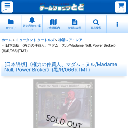
メニュー
カート
販売店舗のご案
カテゴリ
ご利用案内
特商法表示
商品検索
内
ホーム
>
ミュータント タートルズ
>
神話レア・レア
>
[日本語版]《権力の仲買人、マダム・ヌル/Madame Null, Power Broker》
{黒/R/066}(TMT)
[日本語版]《権力の仲買人、マダム・ヌル/Madame
Null, Power Broker》{黒/R/066}(TMT)