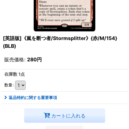
[英語版]《嵐を断つ者/Stormsplitter》{赤/M/154}
(BLB)
販売価格
:
280
円
在庫数 1点
数量
:
返品特約に関する重要事項
カートに入れる