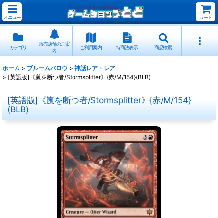
メニュー
カート
販売店舗のご案
カテゴリ
ご利用案内
特商法表示
商品検索
内
ホーム
>
ブルームバロウ
>
神話レア・レア
>
[英語版]《嵐を断つ者/Stormsplitter》{赤/M/154}(BLB)
[英語版]《嵐を断つ者/Stormsplitter》{赤/M/154}
(BLB)