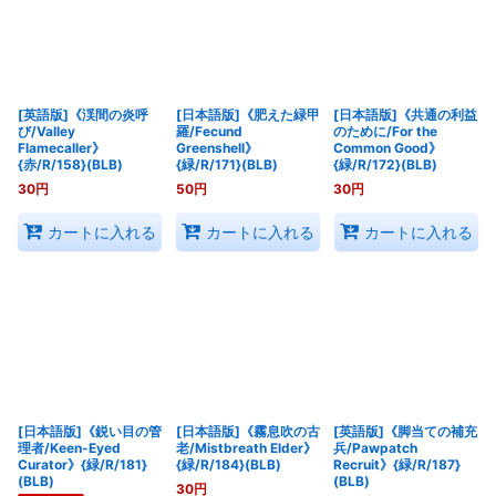
[英語版]《渓間の炎呼
[日本語版]《肥えた緑甲
[日本語版]《共通の利益
び/Valley
羅/Fecund
のために/For the
Flamecaller》
Greenshell》
Common Good》
{赤/R/158}(BLB)
{緑/R/171}(BLB)
{緑/R/172}(BLB)
30
円
50
円
30
円
カートに入れる
カートに入れる
カートに入れる
[日本語版]《鋭い目の管
[日本語版]《霧息吹の古
[英語版]《脚当ての補充
理者/Keen-Eyed
老/Mistbreath Elder》
兵/Pawpatch
Curator》{緑/R/181}
{緑/R/184}(BLB)
Recruit》{緑/R/187}
(BLB)
(BLB)
30
円