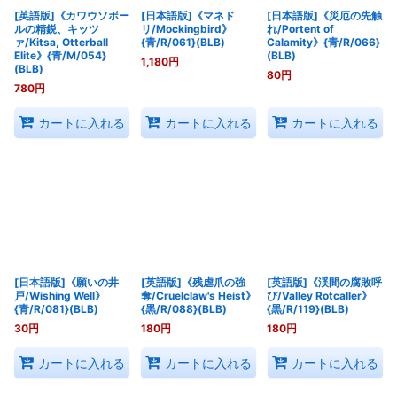
[英語版]《カワウソボー
[日本語版]《マネド
[日本語版]《災厄の先触
ルの精鋭、キッツ
リ/Mockingbird》
れ/Portent of
ァ/Kitsa, Otterball
{青/R/061}(BLB)
Calamity》{青/R/066}
Elite》{青/M/054}
(BLB)
1,180
円
(BLB)
80
円
780
円
カートに入れる
カートに入れる
カートに入れる
[日本語版]《願いの井
[英語版]《残虐爪の強
[英語版]《渓間の腐敗呼
戸/Wishing Well》
奪/Cruelclaw's Heist》
び/Valley Rotcaller》
{青/R/081}(BLB)
{黒/R/088}(BLB)
{黒/R/119}(BLB)
30
円
180
円
180
円
カートに入れる
カートに入れる
カートに入れる