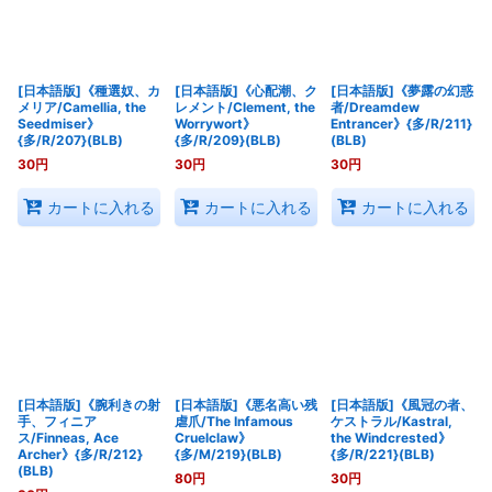
[日本語版]《種選奴、カ
[日本語版]《心配潮、ク
[日本語版]《夢露の幻惑
メリア/Camellia, the
レメント/Clement, the
者/Dreamdew
Seedmiser》
Worrywort》
Entrancer》{多/R/211}
{多/R/207}(BLB)
{多/R/209}(BLB)
(BLB)
30
円
30
円
30
円
カートに入れる
カートに入れる
カートに入れる
[日本語版]《腕利きの射
[日本語版]《悪名高い残
[日本語版]《風冠の者、
手、フィニア
虐爪/The Infamous
ケストラル/Kastral,
ス/Finneas, Ace
Cruelclaw》
the Windcrested》
Archer》{多/R/212}
{多/M/219}(BLB)
{多/R/221}(BLB)
(BLB)
80
円
30
円