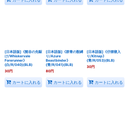
[日本語版]《髭谷の先駆
[日本語版]《群青の獣縛
[日本語版]《仔狸寝入
け/Whiskervale
り/Azure
り/Kitnap》
Forerunner》
Beastbinder》
{青/R/053}(BLB)
{白/R/040}(BLB)
{青/R/041}(BLB)
30
円
30
円
80
円
カートに入れる
カートに入れる
カートに入れる