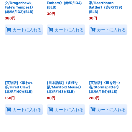
ク/Dragonhawk,
Embers》{赤/R/134}
家/Hearthborn
Fate's Tempest》
(BLB)
Battler》{赤/R/139}
{赤/M/132}(BLB)
(BLB)
30
円
380
円
30
円
カートに入れる
カートに入れる
カートに入れる
[英語版]《雇われ
[日本語版]《多様な
[英語版]《嵐を断つ
爪/Hired Claw》
鼠/Manifold Mouse》
者/Stormsplitter》
{赤/R/140}(BLB)
{赤/R/143}(BLB)
{赤/M/154}(BLB)
150
円
80
円
280
円
カートに入れる
カートに入れる
カートに入れる