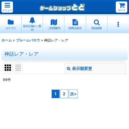
メニュー
カート
販売店舗のご案
カテゴリ
ご利用案内
特商法表示
商品検索
内
ホーム
>
ブルームバロウ
>
神話レア・レア
神話レア・レア
表示順変更
閉じる
99
件
表示数
:
1
2
次
»
並び順
:
絞り込む