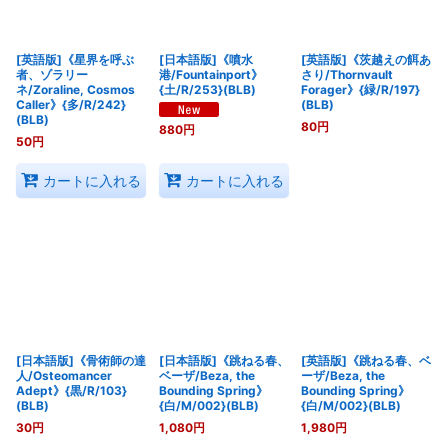
[英語版]《星界を呼ぶ
[日本語版]《噴水
[英語版]《茨越えの餌あ
者、ゾラリー
港/Fountainport》
さり/Thornvault
ネ/Zoraline, Cosmos
{土/R/253}(BLB)
Forager》{緑/R/197}
Caller》{多/R/242}
(BLB)
(BLB)
80
円
880
円
50
円
カートに入れる
カートに入れる
[日本語版]《骨術師の達
[日本語版]《跳ねる春、
[英語版]《跳ねる春、ベ
人/Osteomancer
ベーザ/Beza, the
ーザ/Beza, the
Adept》{黒/R/103}
Bounding Spring》
Bounding Spring》
(BLB)
{白/M/002}(BLB)
{白/M/002}(BLB)
30
円
1,080
円
1,980
円