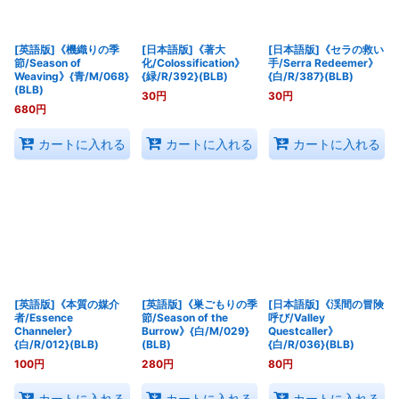
[英語版]《機織りの季
[日本語版]《著大
[日本語版]《セラの救い
節/Season of
化/Colossification》
手/Serra Redeemer》
Weaving》{青/M/068}
{緑/R/392}(BLB)
{白/R/387}(BLB)
(BLB)
30
円
30
円
680
円
カートに入れる
カートに入れる
カートに入れる
[英語版]《本質の媒介
[英語版]《巣ごもりの季
[日本語版]《渓間の冒険
者/Essence
節/Season of the
呼び/Valley
Channeler》
Burrow》{白/M/029}
Questcaller》
{白/R/012}(BLB)
(BLB)
{白/R/036}(BLB)
100
円
280
円
80
円
カートに入れる
カートに入れる
カートに入れる