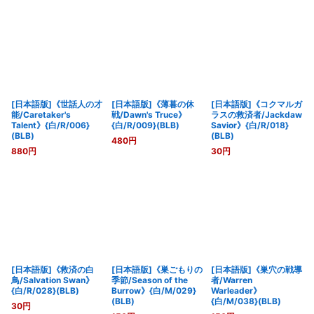
[日本語版]《世話人の才
[日本語版]《薄暮の休
[日本語版]《コクマルガ
能/Caretaker's
戦/Dawn's Truce》
ラスの救済者/Jackdaw
Talent》{白/R/006}
{白/R/009}(BLB)
Savior》{白/R/018}
(BLB)
(BLB)
480
円
880
円
30
円
[日本語版]《救済の白
[日本語版]《巣ごもりの
[日本語版]《巣穴の戦導
鳥/Salvation Swan》
季節/Season of the
者/Warren
{白/R/028}(BLB)
Burrow》{白/M/029}
Warleader》
(BLB)
{白/M/038}(BLB)
30
円