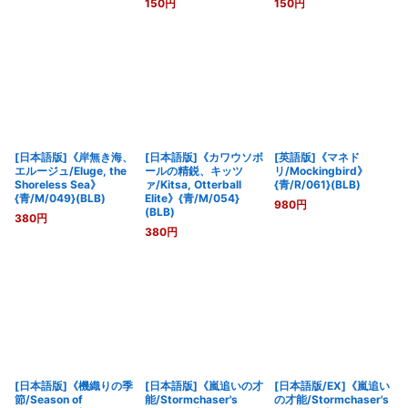
150
円
150
円
[日本語版]《岸無き海、
[日本語版]《カワウソボ
[英語版]《マネド
エルージュ/Eluge, the
ールの精鋭、キッツ
リ/Mockingbird》
Shoreless Sea》
ァ/Kitsa, Otterball
{青/R/061}(BLB)
{青/M/049}(BLB)
Elite》{青/M/054}
980
円
(BLB)
380
円
380
円
[日本語版]《機織りの季
[日本語版]《嵐追いの才
[日本語版/EX]《嵐追い
節/Season of
能/Stormchaser's
の才能/Stormchaser's