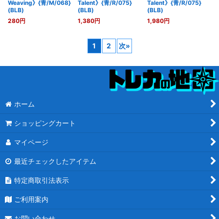
Weaving》{青/M/068}
Talent》{青/R/075}
Talent》{青/R/075}
(BLB)
(BLB)
(BLB)
280
円
1,380
円
1,980
円
1
2
次
»
ホーム
ショッピングカート
マイページ
最近チェックしたアイテム
特定商取引法表示
ご利用案内
お問い合わせ