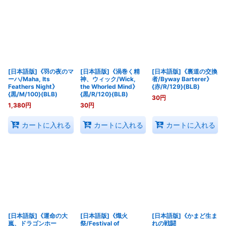
[日本語版]《羽の夜のマ
[日本語版]《渦巻く精
[日本語版]《裏道の交換
ーハ/Maha, Its
神、ウィック/Wick,
者/Byway Barterer》
Feathers Night》
the Whorled Mind》
{赤/R/129}(BLB)
{黒/M/100}(BLB)
{黒/R/120}(BLB)
30
円
1,380
円
30
円
カートに入れる
カートに入れる
カートに入れる
[日本語版]《運命の大
[日本語版]《熾火
[日本語版]《かまど生ま
嵐、ドラゴンホー
祭/Festival of
れの戦闘