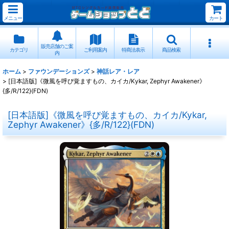
メニュー
カート
販売店舗のご案
カテゴリ
ご利用案内
特商法表示
商品検索
内
ホーム
>
ファウンデーションズ
>
神話レア・レア
>
[日本語版]《微風を呼び覚ますもの、カイカ/Kykar, Zephyr Awakener》
{多/R/122}(FDN)
[日本語版]《微風を呼び覚ますもの、カイカ/Kykar,
Zephyr Awakener》{多/R/122}(FDN)