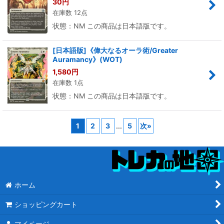
30
円
在庫数 12点
状態：NM この商品は日本語版です。
[日本語版]《偉大なるオーラ術/Greater
Auramancy》(WOT)
1,580
円
在庫数 1点
状態：NM この商品は日本語版です。
1
2
3
...
5
次
»
ホーム
ショッピングカート
マイページ