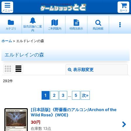
メニュー
カート
販売店舗のご案
カテゴリ
ご利用案内
特商法表示
商品検索
内
ホーム
>
エルドレインの森
エルドレインの森
表示順変更
閉じる
292
件
サブカテゴリ
:
1
2
3
...
5
次
»
表示数
:
[日本語版]《野薔薇のアルコン/Archon of the
Wild Rose》(WOE)
並び順
:
30
円
在庫数 13点