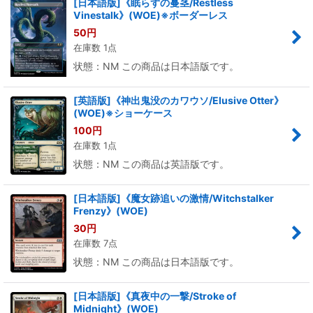
[日本語版]《眠らずの蔓茎/Restless
Vinestalk》(WOE)※ボーダーレス
50
円
在庫数 1点
状態：NM この商品は日本語版です。
[英語版]《神出鬼没のカワウソ/Elusive Otter》
(WOE)※ショーケース
100
円
在庫数 1点
状態：NM この商品は英語版です。
[日本語版]《魔女跡追いの激情/Witchstalker
Frenzy》(WOE)
30
円
在庫数 7点
状態：NM この商品は日本語版です。
[日本語版]《真夜中の一撃/Stroke of
Midnight》(WOE)