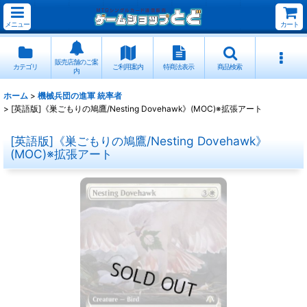
メニュー
カート
販売店舗のご案
カテゴリ
ご利用案内
特商法表示
商品検索
内
ホーム
>
機械兵団の進軍 統率者
>
[英語版]《巣ごもりの鳩鷹/Nesting Dovehawk》(MOC)※拡張アート
[英語版]《巣ごもりの鳩鷹/Nesting Dovehawk》
(MOC)※拡張アート