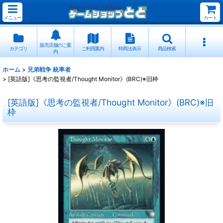
メニュー
カート
販売店舗のご案
カテゴリ
ご利用案内
特商法表示
商品検索
内
ホーム
>
兄弟戦争 統率者
>
[英語版]《思考の監視者/Thought Monitor》(BRC)※旧枠
[英語版]《思考の監視者/Thought Monitor》(BRC)※旧
枠