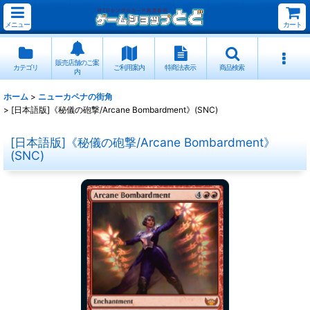
メニュー
カート
販売店舗のご案
カテゴリ
ご利用案内
特商法表示
商品検索
内
ホーム
>
ニューカペナの街角
>
[日本語版]《秘儀の砲撃/Arcane Bombardment》(SNC)
[日本語版]《秘儀の砲撃/Arcane Bombardment》
(SNC)