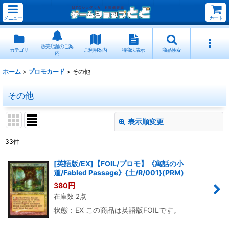
メニュー
カート
販売店舗のご案
カテゴリ
ご利用案内
特商法表示
商品検索
内
ホーム
>
プロモカード
>
その他
その他
表示順変更
閉じる
33
件
表示数
:
[英語版/EX]【FOIL/プロモ】《寓話の小
道/Fabled Passage》{土/R/001}(PRM)
並び順
:
380
円
在庫数 2点
絞り込む
状態：EX この商品は英語版FOILです。