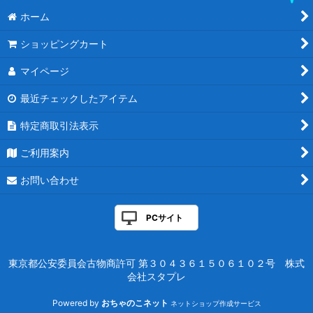
統率者マスターズ
ホーム
ダブルマスターズ2022
ショッピングカート
ダブルマスターズ
マイページ
アルティメットマスターズ
最近チェックしたアイテム
特定商取引法表示
マスターズ25th
ご利用案内
アイコニックマスターズ
お問い合わせ
エターナルマスターズ
モダンマスターズ2017
PCサイト
モダンマスターズ2015
東京都公安委員会古物商許可 第３０４３６１５０６１０２号 株式
モダンマスターズ
会社スタプレ
Powered by
おちゃのこネット
ネットショップ作成サービス