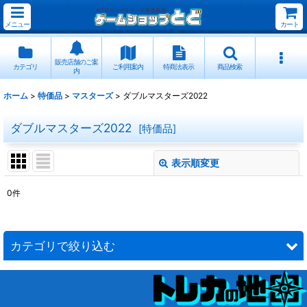
メニュー
カート
販売店舗のご案
カテゴリ
ご利用案内
特商法表示
商品検索
内
ホーム
>
特価品
>
マスターズ
>
ダブルマスターズ2022
ダブルマスターズ2022
[
特価品
]
表示順変更
閉じる
0
件
表示数
:
並び順
:
カテゴリで絞り込む
絞り込む
マスターズ (全商品)