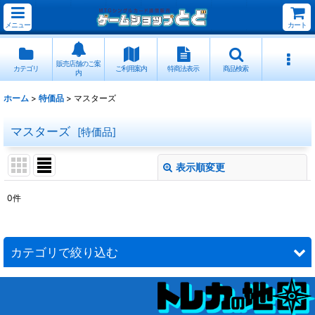
メニュー
カート
販売店舗のご案
カテゴリ
ご利用案内
特商法表示
商品検索
内
ホーム
>
特価品
>
マスターズ
マスターズ
[
特価品
]
表示順変更
閉じる
0
件
サブカテゴリ
:
表示数
:
カテゴリで絞り込む
並び順
:
マスターズ (全商品)