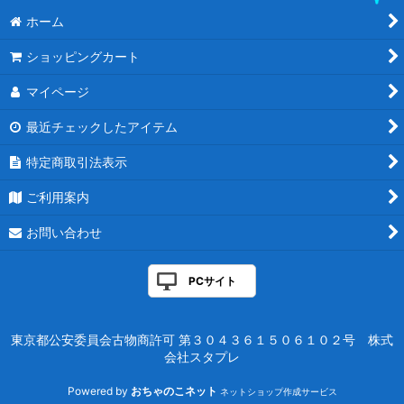
統率者マスターズ
絞り込む
ホーム
ダブルマスターズ2022
ショッピングカート
ダブルマスターズ
マイページ
アルティメットマスターズ
最近チェックしたアイテム
特定商取引法表示
マスターズ25th
ご利用案内
アイコニックマスターズ
お問い合わせ
エターナルマスターズ
モダンマスターズ2017
PCサイト
モダンマスターズ2015
東京都公安委員会古物商許可 第３０４３６１５０６１０２号 株式
モダンマスターズ
会社スタプレ
Powered by
おちゃのこネット
ネットショップ作成サービス