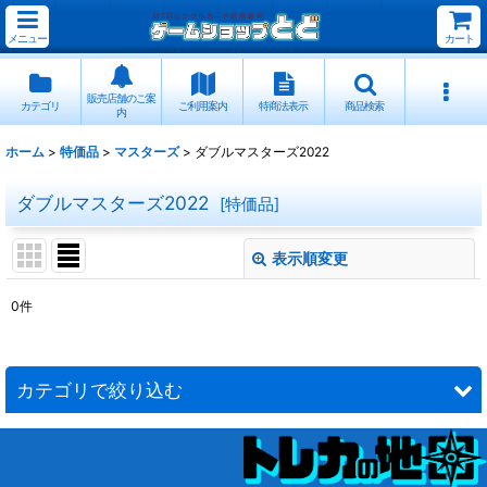
メニュー
カート
販売店舗のご案
カテゴリ
ご利用案内
特商法表示
商品検索
内
ホーム
>
特価品
>
マスターズ
>
ダブルマスターズ2022
ダブルマスターズ2022
[
特価品
]
表示順変更
閉じる
0
件
表示数
:
並び順
:
カテゴリで絞り込む
絞り込む
マスターズ (全商品)