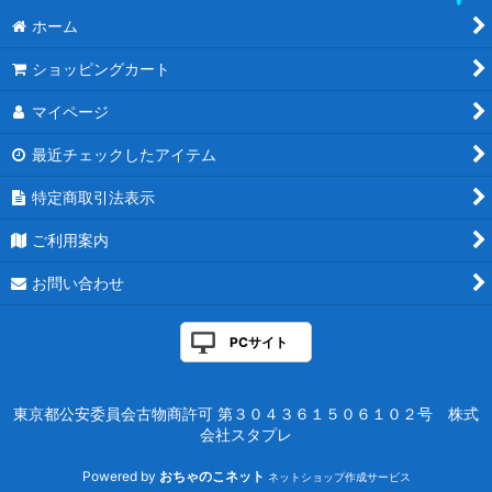
統率者マスターズ
ホーム
ダブルマスターズ2022
ショッピングカート
ダブルマスターズ
マイページ
アルティメットマスターズ
最近チェックしたアイテム
特定商取引法表示
マスターズ25th
ご利用案内
アイコニックマスターズ
お問い合わせ
エターナルマスターズ
モダンマスターズ2017
PCサイト
モダンマスターズ2015
東京都公安委員会古物商許可 第３０４３６１５０６１０２号 株式
モダンマスターズ
会社スタプレ
Powered by
おちゃのこネット
ネットショップ作成サービス