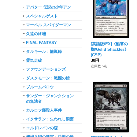
アバター 伝説の少年アン
スペシャルゲスト
マーベル スパイダーマン
久遠の終端
FINAL FANTASY
[英語版/EX]《酷寒の
枷/Gelid Shackles》
タルキール：龍嵐録
(CSP)
霊気走破
30円
在庫数 5点
ファウンデーションズ
ダスクモーン：戦慄の館
ブルームバロウ
サンダー・ジャンクション
の無法者
カルロフ邸殺人事件
イクサラン：失われし洞窟
エルドレインの森
機械兵団の進軍：決戦の後