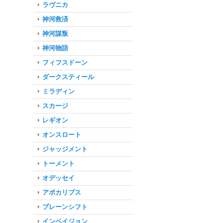
ラヴニカ
神河救済
神河謀叛
神河物語
フィフスドーン
ダークスティール
ミラディン
スカージ
レギオン
オンスロート
ジャッジメント
トーメント
オデッセイ
アポカリプス
プレーンシフト
インベイジョン