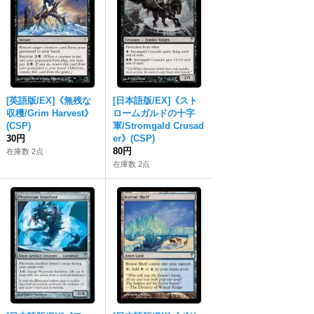
[英語版/EX]《無残な
[日本語版/EX]《スト
収穫/Grim Harvest》
ロームガルドの十字
(CSP)
軍/Stromgald Crusad
30円
er》(CSP)
80円
在庫数 2点
在庫数 2点