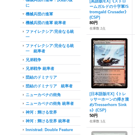
[英語版/EX]《ストロ
に
ームガルドの十字軍/S
tromgald Crusader》
機械兵団の進軍
(CSP)
機械兵団の進軍 統率者
80円
在庫数 2点
ファイレクシア:完全なる統
一
ファイレクシア:完全なる統
一 統率者
兄弟戦争
兄弟戦争 統率者
団結のドミナリア
団結のドミナリア 統率者
[日本語版/EX]《トレ
ニューカペナの街角
ッサーホーンの掃き溜
ニューカペナの街角 統率者
め/Tresserhorn Sink
s》(CSP)
神河：輝ける世界
50円
神河：輝ける世界 統率者
在庫数 1点
Innistrad: Double Feature