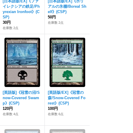
[日本語版/EX]《ファ
[日本語版/EX]《ボリ
イレクシアの鉄足/Ph
アルの氷棚/Boreal Sh
yrexian Ironfoot》(C
elf》(CSP)
SP)
50円
30円
在庫数 2点
在庫数 2点
[英語版]《冠雪の沼/S
[英語版/EX]《冠雪の
now-Covered Swam
森/Snow-Covered Fo
p》(CSP)
rest》(CSP)
120円
100円
在庫数 4点
在庫数 6点