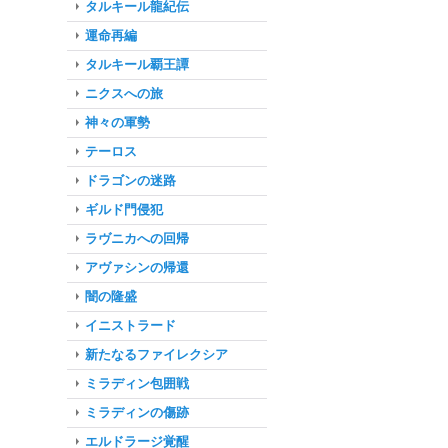
タルキール龍紀伝
運命再編
タルキール覇王譚
ニクスへの旅
神々の軍勢
テーロス
ドラゴンの迷路
ギルド門侵犯
ラヴニカへの回帰
アヴァシンの帰還
闇の隆盛
イニストラード
新たなるファイレクシア
ミラディン包囲戦
ミラディンの傷跡
エルドラージ覚醒