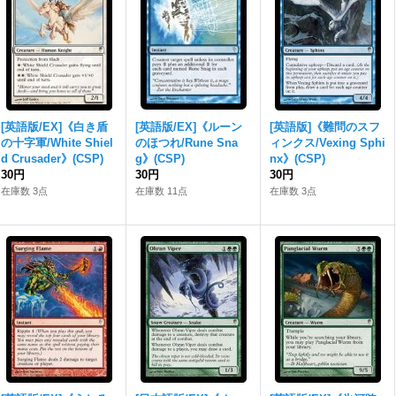
[英語版/EX]《白き盾
[英語版/EX]《ルーン
[英語版]《難問のスフ
の十字軍/White Shiel
のほつれ/Rune Sna
ィンクス/Vexing Sphi
d Crusader》(CSP)
g》(CSP)
nx》(CSP)
30円
30円
30円
在庫数 3点
在庫数 11点
在庫数 3点