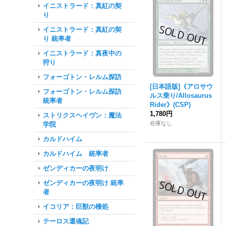
イニストラード：真紅の契
り
イニストラード：真紅の契
り 統率者
イニストラード：真夜中の
狩り
フォーゴトン・レルム探訪
[日本語版]《アロサウ
フォーゴトン・レルム探訪
ルス乗り/Allosaurus
統率者
Rider》(CSP)
1,780円
ストリクスヘイヴン：魔法
在庫なし
学院
カルドハイム
カルドハイム 統率者
ゼンディカーの夜明け
ゼンディカーの夜明け 統率
者
イコリア：巨獣の棲処
テーロス還魂記