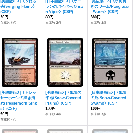
[英語版/EX]《うねる
[日本語版/EX]《オー
[英語版/EX]《氷河跨
炎/Surging Flame》
ランのバイパー/Ohra
ぎのワーム/Panglacia
(CSP)
n Viper》(CSP)
l Wurm》(CSP)
30円
80円
380円
在庫数 6点
在庫数 2点
在庫数 2点
[英語版/EX]《トレッ
[英語版/EX]《冠雪の
[日本語版/EX]《冠雪
サーホーンの掃き溜
平地/Snow-Covered
の沼/Snow-Covered
め/Tresserhorn Sink
Plains》(CSP)
Swamp》(CSP)
s》(CSP)
100円
100円
50円
在庫数 4点
在庫数 3点
在庫数 4点