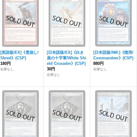
[英語版/EX]《雪崩し/
[日本語版/EX]《白き
[日本語版/NM-]《徴用/
Skred》(CSP)
盾の十字軍/White Shi
Commandeer》(CSP)
180円
eld Crusader》(CSP)
880円
30円
在庫なし
在庫なし
在庫なし