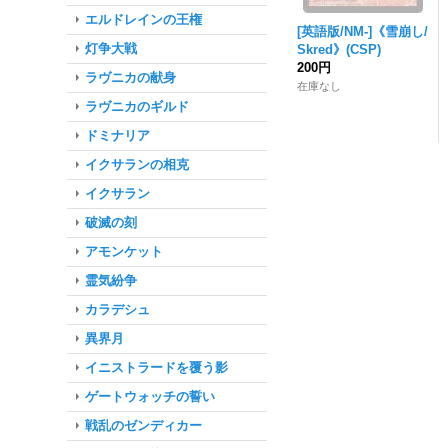
エルドレインの王権
[英語版/NM-]《雪崩し/
灯争大戦
Skred》(CSP)
200円
ラヴニカの献身
在庫なし
ラヴニカのギルド
ドミナリア
イクサランの相克
イクサラン
破滅の刻
アモンケット
霊気紛争
カラデシュ
異界月
イニストラードを覆う影
ゲートウォッチの誓い
戦乱のゼンディカー