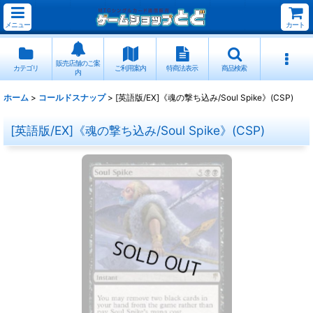
メニュー
カート
販売店舗のご案
カテゴリ
ご利用案内
特商法表示
商品検索
内
ホーム
>
コールドスナップ
>
[英語版/EX]《魂の撃ち込み/Soul Spike》(CSP)
[英語版/EX]《魂の撃ち込み/Soul Spike》(CSP)