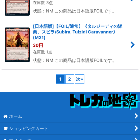
在庫数 3点
状態：NM この商品は日本語版FOILです。
[日本語版]【FOIL/通常】《タルジーディの隊
商、スビラ/Subira, Tulzidi Caravanner》
(M21)
30
円
在庫数 1点
状態：NM この商品は日本語版FOILです。
1
2
次
»
ホーム
ショッピングカート