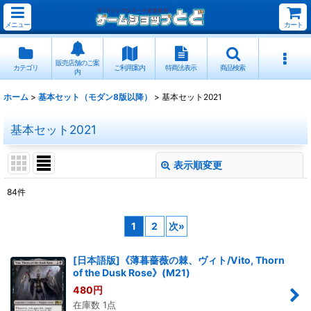
メニュー
カート
販売店舗のご案
カテゴリ
ご利用案内
特商法表示
商品検索
内
ホーム
>
基本セット（モダン8版以降）
>
基本セット2021
基本セット2021
表示順変更
閉じる
84
件
表示数
:
1
2
次
»
並び順
:
[日本語版]《薄暮薔薇の棘、ヴィト/Vito, Thorn
of the Dusk Rose》(M21)
絞り込む
480
円
在庫数 1点