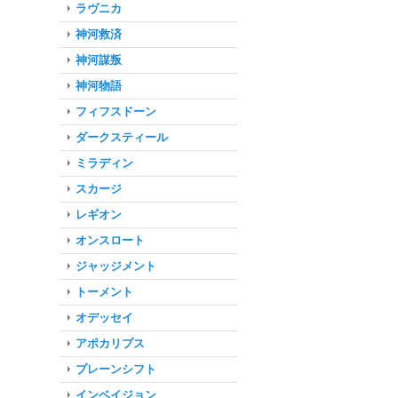
ラヴニカ
神河救済
神河謀叛
神河物語
フィフスドーン
ダークスティール
ミラディン
スカージ
レギオン
オンスロート
ジャッジメント
トーメント
オデッセイ
アポカリプス
プレーンシフト
インベイジョン