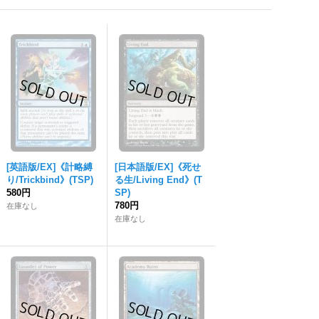
[英語版/EX]《計略縛
[日本語版/EX]《死せ
り/Trickbind》(TSP)
る生/Living End》(T
580円
SP)
780円
在庫なし
在庫なし