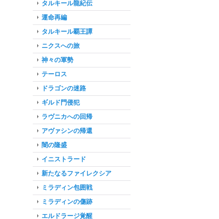
タルキール龍紀伝
運命再編
タルキール覇王譚
ニクスへの旅
神々の軍勢
テーロス
ドラゴンの迷路
ギルド門侵犯
ラヴニカへの回帰
アヴァシンの帰還
闇の隆盛
イニストラード
新たなるファイレクシア
ミラディン包囲戦
ミラディンの傷跡
エルドラージ覚醒