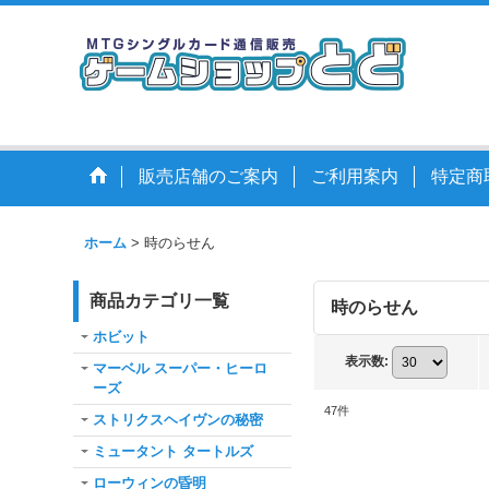
販売店舗のご案内
ご利用案内
特定商
ホーム
>
時のらせん
商品カテゴリ一覧
時のらせん
ホビット
表示数
:
マーベル スーパー・ヒーロ
ーズ
47
件
ストリクスヘイヴンの秘密
ミュータント タートルズ
ローウィンの昏明