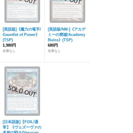
[英語版]《魔力の篭手/
[英語版/NM-]《アカデ
Gauntlet of Power》
ミーの廃墟/Academy
(TSP)
Ruins》(TSP)
1,980円
680円
在庫なし
在庫なし
[日本語版]【FOIL/通
常】《ヴェズーヴァの
多相の戦士/Vesuvan