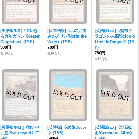
[英語版/EX]《大いな
[日本語版]《二の足踏
[英語版/EX]《始祖ド
るガルガドン/Greater
みのノリン/Norin the
ラゴンの末裔/Scion o
Gargadon》(TSP)
Wary》(TSP)
f the Ur-Dragon》(TS
980円
780円
P)
780円
在庫なし
在庫なし
在庫なし
[英語版/NM-]《群がり
[英語版]《砂漠/Deser
[英語版/EX]《宝石鉱
の庭/Swarmyard》(T
t》(TSB)
山/Gemstone Mine》
SP)
580円
(TSB)