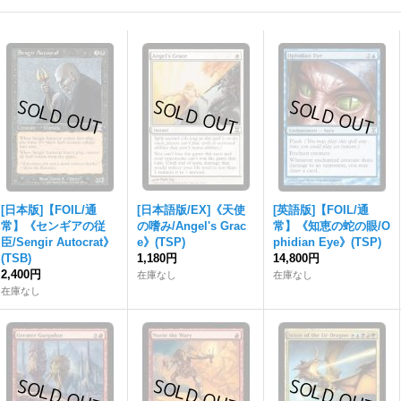
[日本版]【FOIL/通
[日本語版/EX]《天使
[英語版]【FOIL/通
常】《センギアの従
の嗜み/Angel's Grac
常】《知恵の蛇の眼/O
臣/Sengir Autocrat》
e》(TSP)
phidian Eye》(TSP)
(TSB)
1,180円
14,800円
2,400円
在庫なし
在庫なし
在庫なし