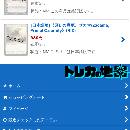
在庫なし
状態：NM この商品は英語版です。
[日本語版]《原初の災厄、ザカマ/Zacama,
Primal Calamity》(RIX)
980
円
在庫なし
状態：NM この商品は日本語版です。
ホーム
ショッピングカート
マイページ
最近チェックしたアイテム