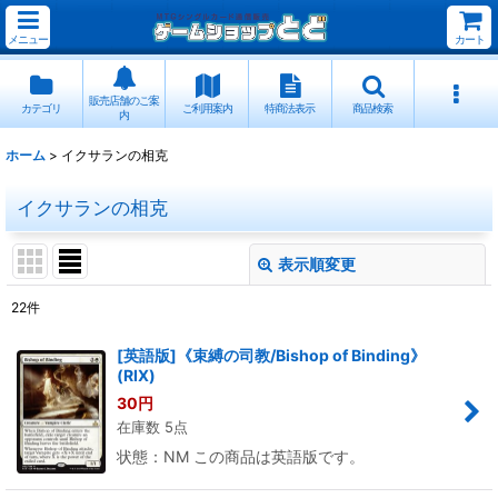
メニュー
カート
販売店舗のご案
カテゴリ
ご利用案内
特商法表示
商品検索
内
ホーム
>
イクサランの相克
イクサランの相克
表示順変更
閉じる
22
件
表示数
:
[英語版]《束縛の司教/Bishop of Binding》
(RIX)
並び順
:
30
円
在庫数 5点
絞り込む
状態：NM この商品は英語版です。