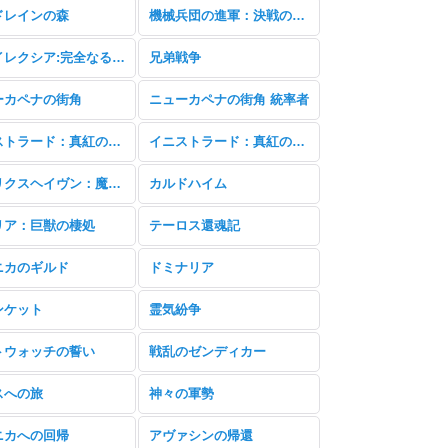
ドレインの森
機械兵団の進軍：決戦の後に
ファイレクシア:完全なる統一 統率者
兄弟戦争
ーカペナの街角
ニューカペナの街角 統率者
イニストラード：真紅の契り
イニストラード：真紅の契り 統率者
ストリクスヘイヴン：魔法学院
カルドハイム
リア：巨獣の棲処
テーロス還魂記
ニカのギルド
ドミナリア
ンケット
霊気紛争
トウォッチの誓い
戦乱のゼンディカー
スへの旅
神々の軍勢
ニカへの回帰
アヴァシンの帰還