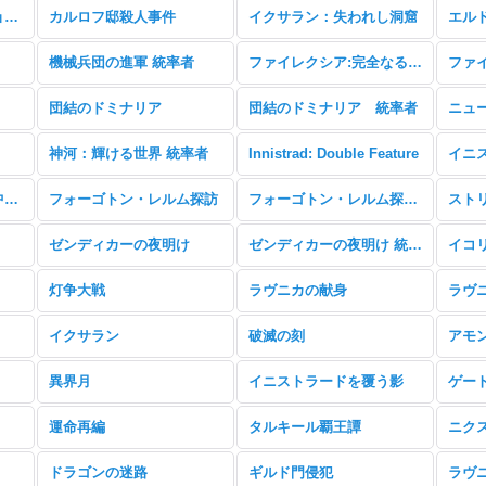
サンダー・ジャンクションの無法者
カルロフ邸殺人事件
イクサラン：失われし洞窟
エル
機械兵団の進軍 統率者
ファイレクシア:完全なる統一
団結のドミナリア
団結のドミナリア 統率者
ニュ
神河：輝ける世界 統率者
Innistrad: Double Feature
イニストラード：真夜中の狩り
フォーゴトン・レルム探訪
フォーゴトン・レルム探訪 統率者
ゼンディカーの夜明け
ゼンディカーの夜明け 統率者
イコ
灯争大戦
ラヴニカの献身
ラヴ
イクサラン
破滅の刻
アモ
異界月
イニストラードを覆う影
ゲー
運命再編
タルキール覇王譚
ニク
ドラゴンの迷路
ギルド門侵犯
ラヴ