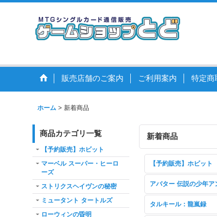
販売店舗のご案内
ご利用案内
特定商
ホーム
>
新着商品
商品カテゴリ一覧
新着商品
【予約販売】ホビット
マーベル スーパー・ヒーロ
【予約販売】ホビット
ーズ
アバター 伝説の少年ア
ストリクスヘイヴンの秘密
ミュータント タートルズ
タルキール：龍嵐録
ローウィンの昏明