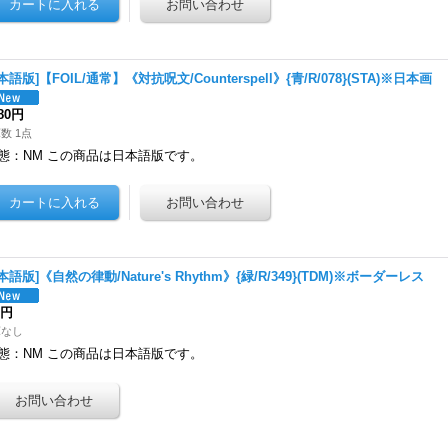
本語版]【FOIL/通常】《対抗呪文/Counterspell》{青/R/078}(STA)※日本画
980円
数 1点
態：NM この商品は日本語版です。
本語版]《自然の律動/Nature's Rhythm》{緑/R/349}(TDM)※ボーダーレス
0円
庫なし
態：NM この商品は日本語版です。