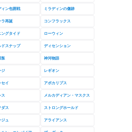
ディン包囲戦
ミラディンの傷跡
ーラ再誕
コンフラックス
ニングタイド
ローウィン
ルドスナップ
ディセンション
謀叛
神河物語
ージ
レギオン
ッセイ
アポカリプス
シス
メルカディアン・マスクス
ソダス
ストロングホールド
ージュ
アライアンス