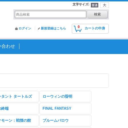
文字サイズ
:
0
カートの中身
ログイン
新規登録はこちら
い合わせ
ータント タートルズ
ローウィンの昏明
の終端
FINAL FANTASY
クモーン：戦慄の館
ブルームバロウ