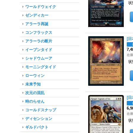
状
ワールドウェイク
ゼンディカー
アラーラ再誕
コンフラックス
[日
アラーラの断片
7,
イーブンタイド
在庫
シャドウムーア
状
モーニングタイド
ローウィン
未来予知
次元の混乱
[日
時のらせん
6,
コールドスナップ
在庫
ディセンション
状
ギルドパクト