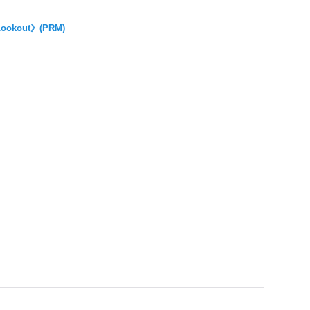
okout》(PRM)