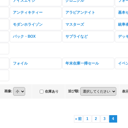
アイスエイジ
クロニクル
フォ
アンティキティー
アラビアンナイト
モダンホライゾン
マスターズ
統率
パック・BOX
サプライなど
デッ
フォイル
年末在庫一掃セール
イベ
画像
:
並び順
:
在庫あり
表
«
前
1
2
3
4