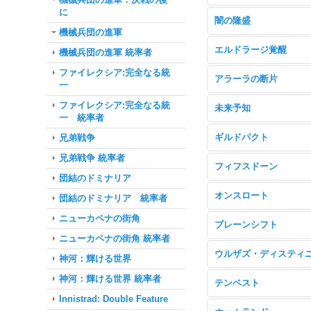
に
闇の隆盛
機械兵団の進軍
エルドラージ覚醒
機械兵団の進軍 統率者
ファイレクシア:完全なる統
アラーラの断片
一
ファイレクシア:完全なる統
未来予知
一 統率者
ギルドパクト
兄弟戦争
兄弟戦争 統率者
フィフスドーン
団結のドミナリア
オンスロート
団結のドミナリア 統率者
ニューカペナの街角
プレーンシフト
ニューカペナの街角 統率者
ウルザズ・ディスティ
神河：輝ける世界
神河：輝ける世界 統率者
テンペスト
Innistrad: Double Feature