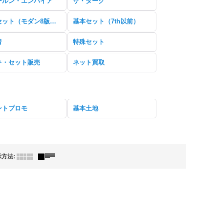
ールン・エンパイア
ザ・ダーク
基本セット（モダン8版以降）
基本セット（7th以前）
者
特殊セット
キ・セット販売
ネット買取
ントプロモ
基本土地
示方法
: