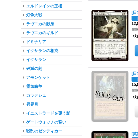
エルドレインの王権
[日
灯争大戦
12
ラヴニカの献身
在庫
ラヴニカのギルド
状
ドミナリア
イクサランの相克
イクサラン
破滅の刻
[日
アモンケット
15
霊気紛争
在
カラデシュ
状
異界月
イニストラードを覆う影
ゲートウォッチの誓い
戦乱のゼンディカー
[英