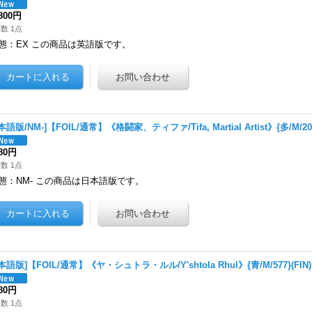
,800円
数 1点
態：EX この商品は英語版です。
本語版/NM-]【FOIL/通常】《格闘家、ティファ/Tifa, Martial Artist》{多/M/206
980円
数 1点
態：NM- この商品は日本語版です。
本語版]【FOIL/通常】《ヤ・シュトラ・ルル/Y'shtola Rhul》{青/M/577}(F
480円
数 1点