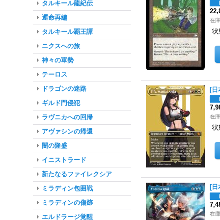
タルキール龍紀伝
22
運命再編
在庫
状
タルキール覇王譚
ニクスへの旅
神々の軍勢
テーロス
ドラゴンの迷路
[日
ギルド門侵犯
7,
ラヴニカへの回帰
在庫
状
アヴァシンの帰還
闇の隆盛
イニストラード
新たなるファイレクシア
[日
ミラディン包囲戦
ミラディンの傷跡
7,
在庫
エルドラージ覚醒