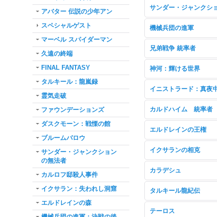
アバター 伝説の少年アン
スペシャルゲスト
機械兵団の進軍
マーベル スパイダーマン
兄弟戦争 統率者
久遠の終端
FINAL FANTASY
神河：輝ける世界
タルキール：龍嵐録
霊気走破
カルドハイム 統率者
ファウンデーションズ
ダスクモーン：戦慄の館
エルドレインの王権
ブルームバロウ
イクサランの相克
サンダー・ジャンクション
の無法者
カラデシュ
カルロフ邸殺人事件
イクサラン：失われし洞窟
タルキール龍紀伝
エルドレインの森
テーロス
機械兵団の進軍：決戦の後