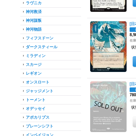
ラヴニカ
神河救済
神河謀叛
[日
神河物語
8,
フィフスドーン
在庫
ダークスティール
状
ミラディン
スカージ
レギオン
オンスロート
[日
ジャッジメント
78
トーメント
在
状
オデッセイ
アポカリプス
プレーンシフト
インベイジョン