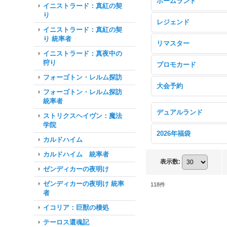
ホームランド
イニストラード：真紅の契
り
レジェンド
イニストラード：真紅の契
り 統率者
リマスター
イニストラード：真夜中の
狩り
プロモカード
フォーゴトン・レルム探訪
大会予約
フォーゴトン・レルム探訪
統率者
デュアルランド
ストリクスヘイヴン：魔法
学院
2026年福袋
カルドハイム
カルドハイム 統率者
表示数
:
ゼンディカーの夜明け
ゼンディカーの夜明け 統率
118
件
者
イコリア：巨獣の棲処
テーロス還魂記