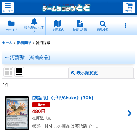
メニュー
カート
販売店舗のご案
カテゴリ
ご利用案内
特商法表示
商品検索
内
ホーム
>
新着商品
>
神河謀叛
神河謀叛
[
新着商品
]
表示順変更
閉じる
1
件
表示数
:
[英語版]《手甲/Shuko》(BOK)
並び順
:
480
円
在庫数 1点
絞り込む
状態：NM この商品は英語版です。