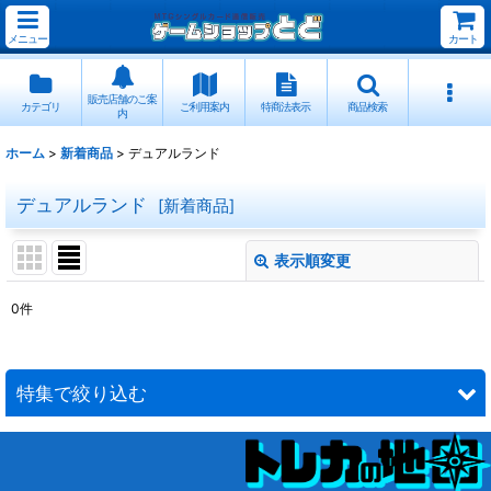
メニュー
カート
販売店舗のご案
カテゴリ
ご利用案内
特商法表示
商品検索
内
ホーム
>
新着商品
>
デュアルランド
デュアルランド
[
新着商品
]
表示順変更
閉じる
0
件
表示数
:
並び順
:
特集で絞り込む
絞り込む
デュアルランド