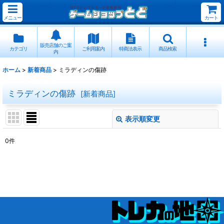
メニュー
カート
販売店舗のご案
カテゴリ
ご利用案内
特商法表示
商品検索
内
ホーム
>
新着商品
>
ミラディンの傷跡
ミラディンの傷跡
[
新着商品
]
表示順変更
閉じる
0
件
表示数
:
並び順
:
絞り込む