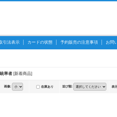
取引法表示
カードの状態
予約販売の注意事項
お問
 統率者
[
新着商品
]
画像
:
並び順
:
在庫あり
表