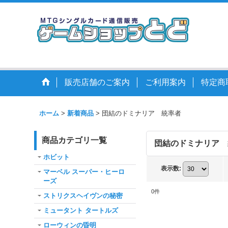
販売店舗のご案内
ご利用案内
特定商
ホーム
>
新着商品
>
団結のドミナリア 統率者
商品カテゴリ一覧
団結のドミナリア
ホビット
表示数
:
マーベル スーパー・ヒーロ
ーズ
0
件
ストリクスヘイヴンの秘密
ミュータント タートルズ
ローウィンの昏明