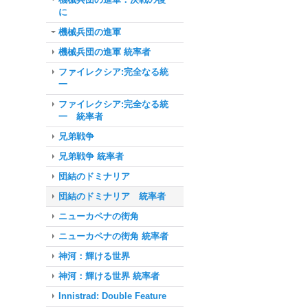
に
機械兵団の進軍
機械兵団の進軍 統率者
ファイレクシア:完全なる統
一
ファイレクシア:完全なる統
一 統率者
兄弟戦争
兄弟戦争 統率者
団結のドミナリア
団結のドミナリア 統率者
ニューカペナの街角
ニューカペナの街角 統率者
神河：輝ける世界
神河：輝ける世界 統率者
Innistrad: Double Feature