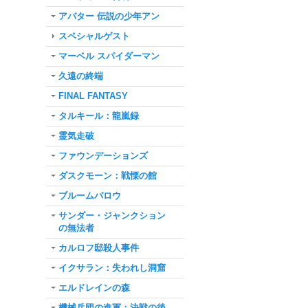
アバター 伝説の少年アン
スペシャルゲスト
マーベル スパイダーマン
久遠の終端
FINAL FANTASY
タルキール：龍嵐録
霊気走破
ファウンデーションズ
ダスクモーン：戦慄の館
ブルームバロウ
サンダー・ジャンクション
の無法者
カルロフ邸殺人事件
イクサラン：失われし洞窟
エルドレインの森
機械兵団の進軍：決戦の後