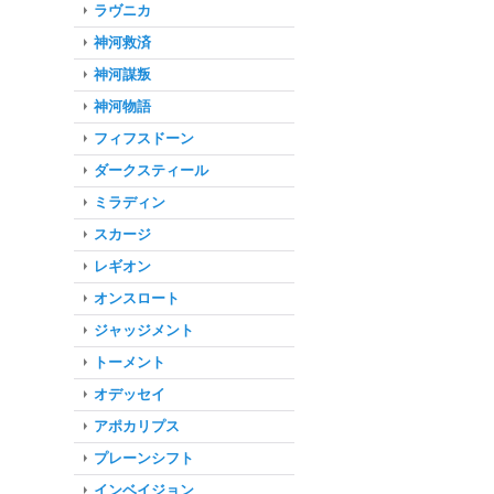
ラヴニカ
神河救済
神河謀叛
神河物語
フィフスドーン
ダークスティール
ミラディン
スカージ
レギオン
オンスロート
ジャッジメント
トーメント
オデッセイ
アポカリプス
プレーンシフト
インベイジョン