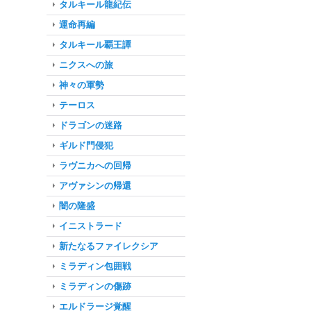
タルキール龍紀伝
運命再編
タルキール覇王譚
ニクスへの旅
神々の軍勢
テーロス
ドラゴンの迷路
ギルド門侵犯
ラヴニカへの回帰
アヴァシンの帰還
闇の隆盛
イニストラード
新たなるファイレクシア
ミラディン包囲戦
ミラディンの傷跡
エルドラージ覚醒