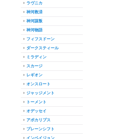
ラヴニカ
神河救済
神河謀叛
神河物語
フィフスドーン
ダークスティール
ミラディン
スカージ
レギオン
オンスロート
ジャッジメント
トーメント
オデッセイ
アポカリプス
プレーンシフト
インベイジョン