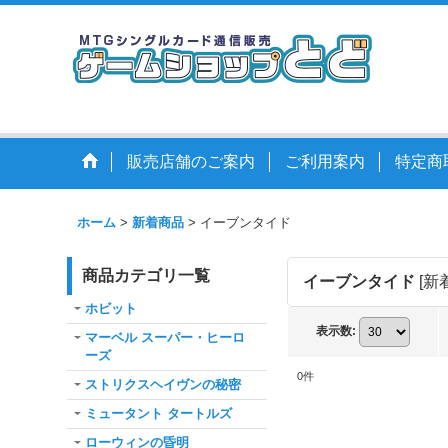
販売店舗のご案内
ご利用案内
特定商
ホーム
>
新着商品
>
イーブンタイド
商品カテゴリ一覧
イーブンタイド
[
新
ホビット
表示数
:
マーベル スーパー・ヒーロ
ーズ
0
件
ストリクスヘイヴンの秘密
ミュータント タートルズ
ローウィンの昏明