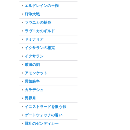
エルドレインの王権
灯争大戦
ラヴニカの献身
ラヴニカのギルド
ドミナリア
イクサランの相克
イクサラン
破滅の刻
アモンケット
霊気紛争
カラデシュ
異界月
イニストラードを覆う影
ゲートウォッチの誓い
戦乱のゼンディカー