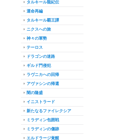
タルキール龍紀伝
運命再編
タルキール覇王譚
ニクスへの旅
神々の軍勢
テーロス
ドラゴンの迷路
ギルド門侵犯
ラヴニカへの回帰
アヴァシンの帰還
闇の隆盛
イニストラード
新たなるファイレクシア
ミラディン包囲戦
ミラディンの傷跡
エルドラージ覚醒