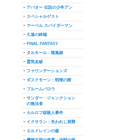
アバター 伝説の少年アン
スペシャルゲスト
マーベル スパイダーマン
久遠の終端
FINAL FANTASY
タルキール：龍嵐録
霊気走破
ファウンデーションズ
ダスクモーン：戦慄の館
ブルームバロウ
サンダー・ジャンクション
の無法者
カルロフ邸殺人事件
イクサラン：失われし洞窟
エルドレインの森
機械兵団の進軍：決戦の後