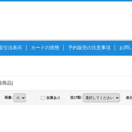
取引法表示
カードの状態
予約販売の注意事項
お問
着商品
]
画像
:
並び順
:
在庫あり
表