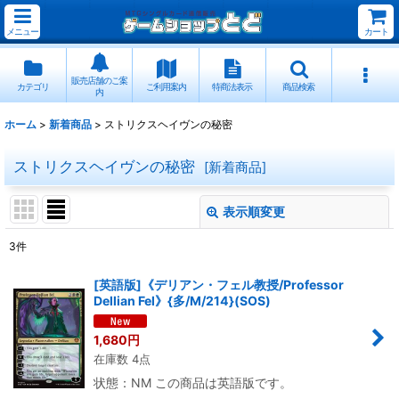
メニュー
カート
販売店舗のご案
カテゴリ
ご利用案内
特商法表示
商品検索
内
ホーム
>
新着商品
>
ストリクスヘイヴンの秘密
ストリクスヘイヴンの秘密
[
新着商品
]
表示順変更
閉じる
3
件
サブカテゴリ
:
[英語版]《デリアン・フェル教授/Professor
Dellian Fel》{多/M/214}(SOS)
表示数
:
1,680
円
在庫数 4点
並び順
:
状態：NM この商品は英語版です。