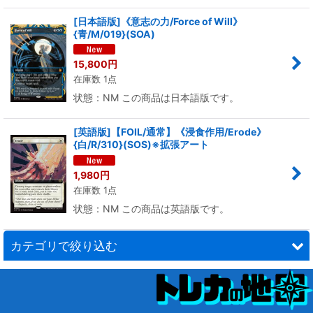
絞り込む
[日本語版]《意志の力/Force of Will》
{青/M/019}(SOA)
15,800
円
在庫数 1点
状態：NM この商品は日本語版です。
[英語版]【FOIL/通常】《浸食作用/Erode》
{白/R/310}(SOS)※拡張アート
1,980
円
在庫数 1点
状態：NM この商品は英語版です。
カテゴリで絞り込む
ストリクスヘイヴンの秘密 (全商品)