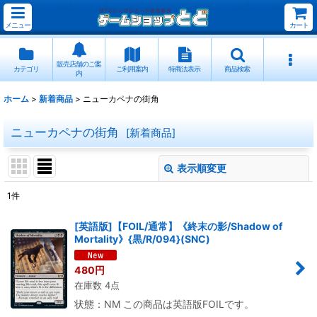
メニュー
カート
販売店舗のご案
カテゴリ
ご利用案内
特商法表示
商品検索
内
ホーム
>
新着商品
>
ニューカペナの街角
ニューカペナの街角
[
新着商品
]
表示順変更
閉じる
1
件
表示数
:
[英語版]【FOIL/通常】《終末の影/Shadow of
Mortality》{黒/R/094}(SNC)
並び順
:
480
円
在庫数 4点
絞り込む
状態：NM この商品は英語版FOILです。